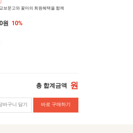
교보문고와 꽃마의 회원혜택을 함께
00원
10%
원
총 합계금액
장바구니 담기
바로 구매하기