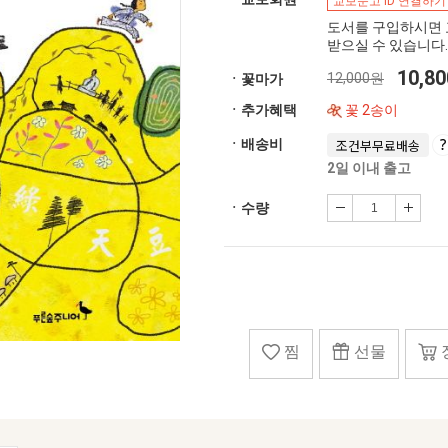
교보문고 ID 연결하기
도서를 구입하시면 
받으실 수 있습니다.
10,8
12,000원
ㆍ꽃마가
ㆍ추가혜택
꽃 2송이
ㆍ배송비
조건부무료배송
2일 이내 출고
ㆍ수량
찜
선물