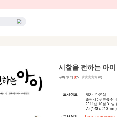
서찰을 전하는 아이
구매후기
0
개
(0)
ㆍ도서정보
저자 : 한윤섭
출판사 : 푸른숲주
2011년 10월 31일 출간
A5(148 x 210 mm)
ㆍ교보회원