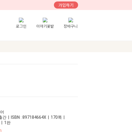
가입하기
로그인
이야기꽃밭
장바구니
니어
 | ISBN : 897184664X | 170쪽 |
 | 1판