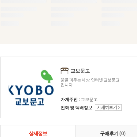
교보문고
꿈을 피우는 세상, 인터넷 교보문고
입니다.
가게주인 :
교보문고
전화 및 택배정보
상세정보
구매후기
(0)