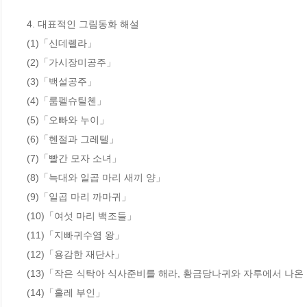
4. 대표적인 그림동화 해설

(1)「신데렐라」

(2)「가시장미공주」

(3)「백설공주」

(4)「룸펠슈틸첸」

(5)「오빠와 누이」

(6)「헨절과 그레텔」

(7)「빨간 모자 소녀」

(8)「늑대와 일곱 마리 새끼 양」

(9)「일곱 마리 까마귀」

(10)「여섯 마리 백조들」

(11)「지빠귀수염 왕」

(12)「용감한 재단사」

(13)「작은 식탁아 식사준비를 해라, 황금당나귀와 자루에서 나온 
(14)「홀레 부인」
