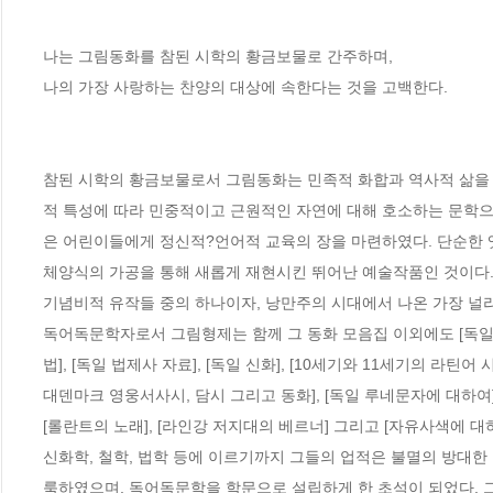
나는 그림동화를 참된 시학의 황금보물로 간주하며, 

나의 가장 사랑하는 찬양의 대상에 속한다는 것을 고백한다. 

참된 시학의 황금보물로서 그림동화는 민족적 화합과 역사적 삶을
적 특성에 따라 민중적이고 근원적인 자연에 대해 호소하는 문학으
은 어린이들에게 정신적?언어적 교육의 장을 마련하였다. 단순한
체양식의 가공을 통해 새롭게 재현시킨 뛰어난 예술작품인 것이다.
기념비적 유작들 중의 하나이자, 낭만주의 시대에서 나온 가장 널리 
독어독문학자로서 그림형제는 함께 그 동화 모음집 이외에도 [독일 전
법], [독일 법제사 자료], [독일 신화], [10세기와 11세기의 라틴
대덴마크 영웅서사시, 담시 그리고 동화], [독일 루네문자에 대하여],
[롤란트의 노래], [라인강 저지대의 베르너] 그리고 [자유사색에 대하여
신화학, 철학, 법학 등에 이르기까지 그들의 업적은 불멸의 방대한
룩하였으며, 독어독문학을 학문으로 설립하게 한 초석이 되었다. 