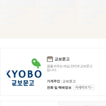
교보문고
꿈을 피우는 세상, 인터넷 교보문고
입니다.
가게주인 :
교보문고
전화 및 택배정보