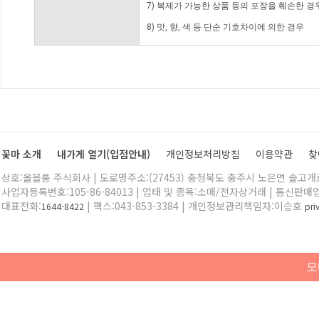
7) 복제가 가능한 상품 등의 포장을 훼손한 경
8) 맛, 향, 색 등 단순 기호차이에 의한 경우
꽃마 소개
내가게 열기(입점안내)
개인정보처리방침
이용약관
찾
상호:올블룸 주식회사 | 도로명주소:(27453) 충청북도 충주시 노은면 솔고개로 
사업자등록번호:105-86-84013 | 업태 및 종목:소매/전자상거래 | 통신판매
대표전화:
| 팩스:043-853-3384 | 개인정보관리책임자:이승호
1644-8422
pr
모