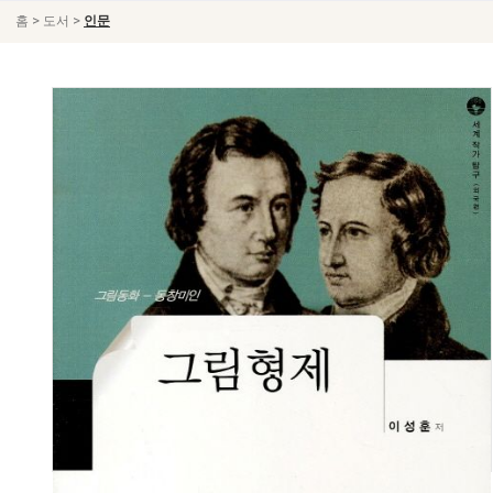
>
>
홈
도서
인문