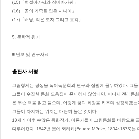
(15)「백설아가씨와 장미아가씨」

(16)「곰의 가죽을 입은 사나이」

(17)「배낭, 작은 모자 그리고 호각」

5. 문학적 평가

■ 연보 및 연구자료
출판사 서평
그림형제는 평생을 독어독문학의 연구와 집필에 몰두하였다. 그들은
그들이 수집한 동화 모음집이 존재하지 않았다면, 어디서 전래동화
은 무슨 책을 읽고 들으며, 어떻게 꿈과 희망을 키우며 성장하겠는
그들이 차지하는 위치는 대단히 높은 것이다. 

19세기 이후 수많은 동화작가, 이론가들이 그림동화를 바탕으로 
다루어졌다. 1842년 봄에 뫼리케(Eduard M?rike, 1804~187