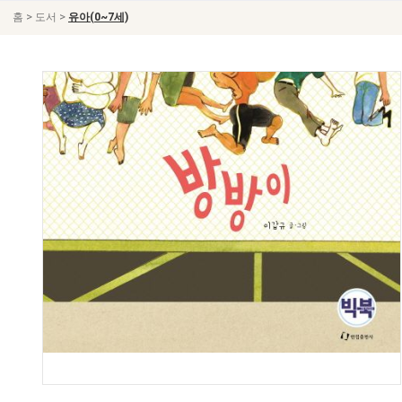
>
>
홈
도서
유아(0~7세)