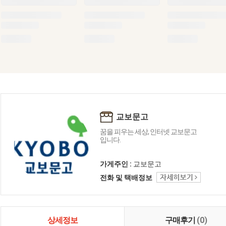
교보문고
꿈을 피우는 세상, 인터넷 교보문고
입니다.
가게주인 :
교보문고
전화 및 택배정보
상세정보
구매후기
(0)