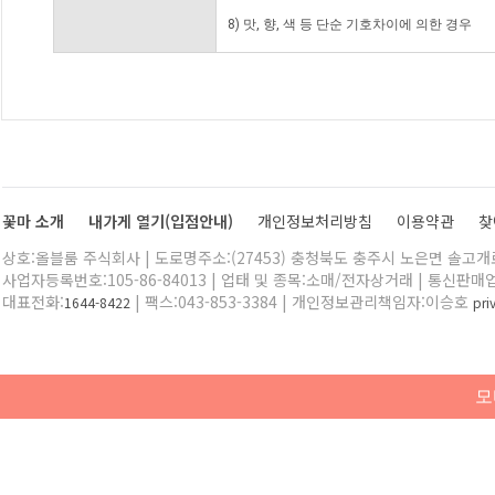
8) 맛, 향, 색 등 단순 기호차이에 의한 경우
꽃마 소개
내가게 열기(입점안내)
개인정보처리방침
이용약관
찾
상호:올블룸 주식회사 | 도로명주소:(27453) 충청북도 충주시 노은면 솔고개로 
사업자등록번호:105-86-84013 | 업태 및 종목:소매/전자상거래 | 통신판매
대표전화:
| 팩스:043-853-3384 | 개인정보관리책임자:이승호
1644-8422
pr
모