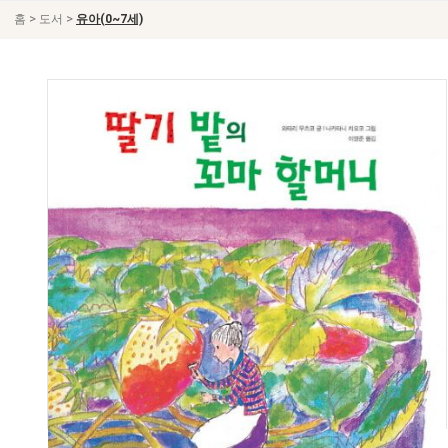
>
>
홈
도서
유아(0~7세)