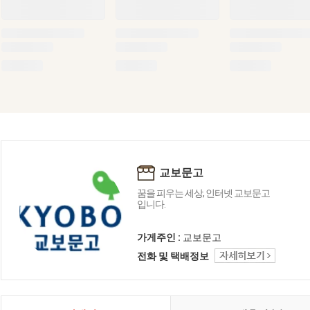
교보문고
꿈을 피우는 세상, 인터넷 교보문고
입니다.
가게주인 :
교보문고
전화 및 택배정보