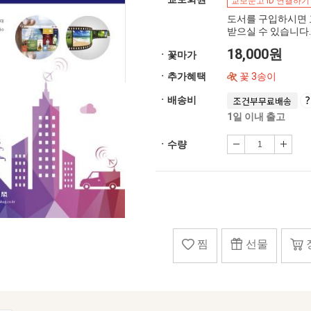
교보문고 ID 연결하기
도서를 구입하시면 
받으실 수 있습니다.
18,000원
ㆍ꽃마가
ㆍ추가혜택
꽃 3송이
ㆍ배송비
조건부무료배송
1일 이내 출고
ㆍ수량
찜
선물