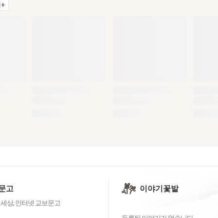
+
문고
이야기꽃밭
 세상, 인터넷 교보문고