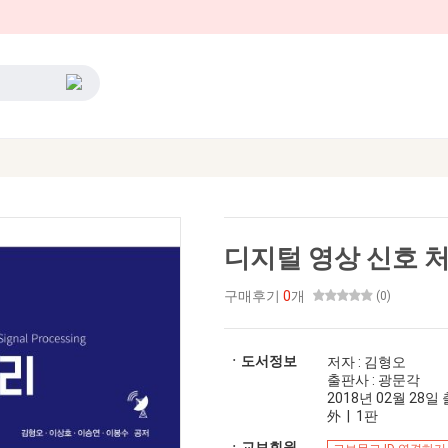
디지털 영상 신호 
구매후기
0
개
(0)
ㆍ도서정보
저자 : 김형오
출판사 : 광문각
2018년 02월 28일 출
外 | 1판
ㆍ교보회원