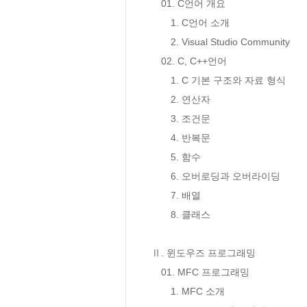
　01. C언어 개요

　　1. C언어 소개

　　2. Visual Studio Community

　02. C, C++언어

　　1. C 기본 구조와 자료 형식

　　2. 연산자

　　3. 조건문

　　4. 반복문

　　5. 함수

　　6. 오버로딩과 오버라이딩

　　7. 배열

　　8. 클래스

Ⅱ. 윈도우즈 프로그래밍

　01. MFC 프로그래밍 

　　1. MFC 소개 
