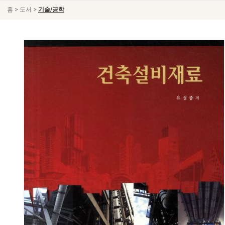
>
>
홈
도서
기술/공학