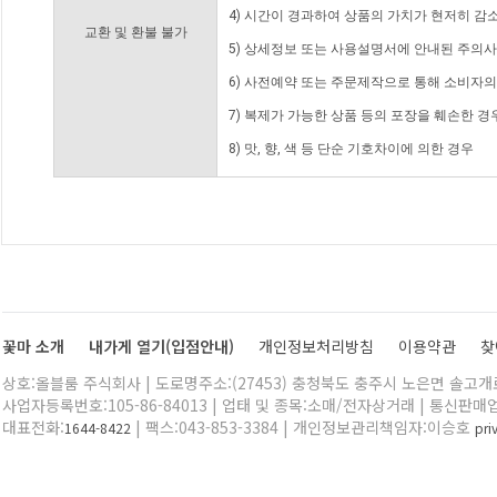
4) 시간이 경과하여 상품의 가치가 현저히 감
교환 및 환불 불가
5) 상세정보 또는 사용설명서에 안내된 주의사
6) 사전예약 또는 주문제작으로 통해 소비자
7) 복제가 가능한 상품 등의 포장을 훼손한 경
8) 맛, 향, 색 등 단순 기호차이에 의한 경우
꽃마 소개
내가게 열기(입점안내)
개인정보처리방침
이용약관
찾
상호:올블룸 주식회사 | 도로명주소:(27453) 충청북도 충주시 노은면 솔고개로 
사업자등록번호:105-86-84013 | 업태 및 종목:소매/전자상거래 | 통신판매
대표전화:
| 팩스:043-853-3384 | 개인정보관리책임자:이승호
1644-8422
pr