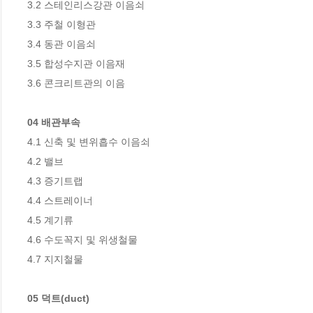
3.2 스테인리스강관 이음쇠

3.3 주철 이형관

3.4 동관 이음쇠

3.5 합성수지관 이음재

3.6 콘크리트관의 이음

04 배관부속
4.1 신축 및 변위흡수 이음쇠

4.2 밸브

4.3 증기트랩

4.4 스트레이너

4.5 계기류

4.6 수도꼭지 및 위생철물

4.7 지지철물

05 덕트(duct)