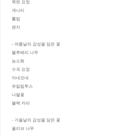
목련 요정

개나리

튤립

팬지

- 여름날의 감성을 담은 꽃

블루베리 나무

능소화

수국 요정

아네모네

유칼립투스

나팔꽃

블랙 카라

- 가을날의 감성을 담은 꽃

올리브 나무
