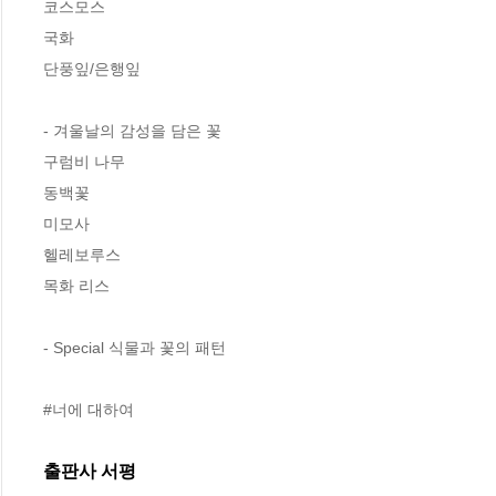
코스모스

국화

단풍잎/은행잎

- 겨울날의 감성을 담은 꽃

구럼비 나무

동백꽃

미모사

헬레보루스

목화 리스

- Special 식물과 꽃의 패턴

#너에 대하여
출판사 서평