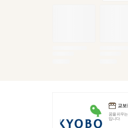
교보
꿈을 피우는
입니다.