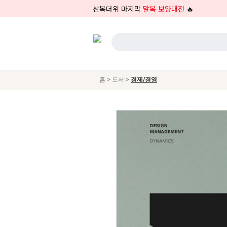
삼복더위 마지막
말복 보양대전
🔥
>
>
홈
도서
경제/경영