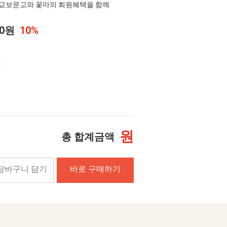
교보문고와 꽃마의 회원혜택을 함께
00원
10%
원
총 합계금액
장바구니 담기
바로 구매하기