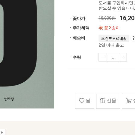
도서를 구입하시면 
받으실 수 있습니다.
16,2
18,000원
ㆍ꽃마가
ㆍ추가혜택
꽃 3송이
ㆍ배송비
조건부무료배송
2일 이내 출고
ㆍ수량
찜
선물
+