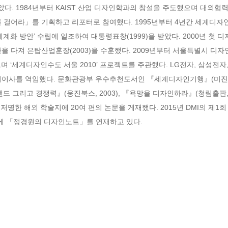
다. 1984년부터 KAIST 산업 디자인학과의 창설을 주도했으며 대외협력처장을
 걸어라」를 기획하고 리포터로 참여했다. 1995년부터 4년간 세계디자
세계화 방안’ 수립에 일조하여 대통령표창(1999)을 받았다. 2000년 첫
을 다져 은탑산업훈장(2003)을 수훈했다. 2009년부터 서울특별시 디
며 ‘세계디자인수도 서울 2010’ 프로젝트를 주관했다. LG전자, 삼성전자
외이사를 역임했다. 문화관광부 우수추천도서인 『세계디자인기행』(미진사,
브랜드 그리고 경쟁력』(웅진북스, 2003), 『욕망을 디자인하라』(청림출판, 2
ew》등 저명한 해외 학술지에 20여 편의 논문을 게재했다. 2015년 DMI의 제1회
일보에 「정경원의 디자인노트」를 연재하고 있다.