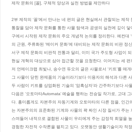
제작 문화의 [꼴], 구체적 양상과 실천 방법을 제안하다 

2부 제작의 ‘꼴’에서 만나는 네 편의 글은 현실에서 관찰되는 제작
통찰을 담아 제작 문화를 통한 사물 탐색과 공생의 실천에 깊이 닿아
구에서 시작된 제작 문화의 주요 개념적 논의를 정리한다. 예컨대 ‘만들기m
의 근원, 주류화된 ‘메이커 문화’에 대비되는 제작 문화의 비판 정
서구 제작 문화의 비판적 전통과 달리, 이미 국가 주도형 사업이 
현실 개혁의 대상으로 삼아 접근할 것을 요청한다. 이어지는 세 편
저 언메이크랩 최빛나, 송수연 듀오의 글은 사물로서 ‘키트’를 매개
그 사물이 닫힌 완제품의 기술이라기보다 이용자의 해석과 다른 사
두 사람이 키트를 상업화된 기술의 ‘암흑상자’라 간주하기보다 사물
다음은 ‘오토마타Automata’ 예술을 행하는 전승일 작가로, 고
다. 흥미롭게도 자본주의 자동기계와 오토마타의 다른 점을, 인간
는 자본주의의 표준화된 기계와 사물의 꽉 짜인 시장 질서가 주는
스며들어 내적으로 결합된 사물이 우리에게 주는 감정적 희열을 높이
경험한 자전적 수작론을 펼치고 있다. 오랫동안 생활기술이자 적정기술의