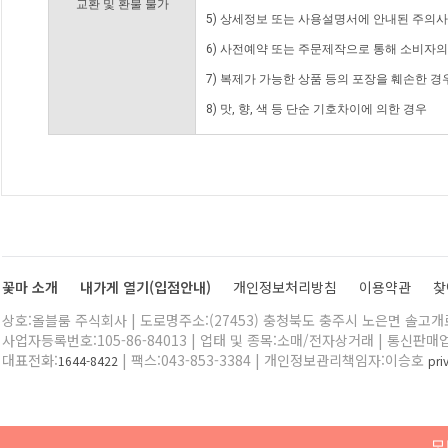
교환 및 환불 불가
5) 상세정보 또는 사용설명서에 안내된 주의사
6) 사전예약 또는 주문제작으로 통해 소비자
7) 복제가 가능한 상품 등의 포장을 훼손한 경
8) 맛, 향, 색 등 단순 기호차이에 의한 경우
꽃마 소개
내가게 열기(입점안내)
개인정보처리방침
이용약관
찾
상호:올블룸 주식회사 | 도로명주소:(27453) 충청북도 충주시 노은면 솔고개로 
사업자등록번호:105-86-84013 | 업태 및 종목:소매/전자상거래 | 통신판매
대표전화:
| 팩스:043-853-3384 | 개인정보관리책임자:이승호
1644-8422
pr
모