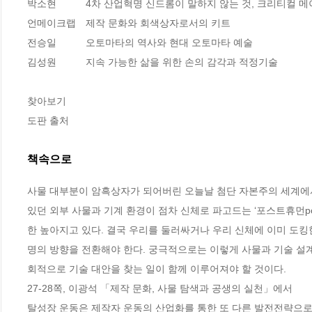
박소현　　　4차 산업혁명 신드롬이 말하지 않는 것, 크리티컬 메
언메이크랩　제작 문화와 회색상자로서의 키트 

전승일　　　오토마타의 역사와 현대 오토마타 예술 

김성원　　　지속 가능한 삶을 위한 손의 감각과 적정기술

찾아보기 

도판 출처
책속으로
사물 대부분이 암흑상자가 되어버린 오늘날 첨단 자본주의 세계에서
있던 외부 사물과 기계 환경이 점차 신체로 파고드는 ‘포스트휴먼po
한 높아지고 있다. 결국 우리를 둘러싸거나 우리 신체에 이미 도
명의 방향을 전환해야 한다. 궁극적으로는 이렇게 사물과 기술 설계에
회적으로 기술 대안을 찾는 일이 함께 이루어져야 할 것이다.
27-28쪽, 이광석 「제작 문화, 사물 탐색과 공생의 실천」에서
탈성장 운동은 제작자 운동의 산업화를 통한 또 다른 발전전략으로