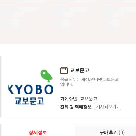
교보문고
꿈을 피우는 세상, 인터넷 교보문고
입니다.
가게주인 :
교보문고
전화 및 택배정보
상세정보
구매후기
(0)