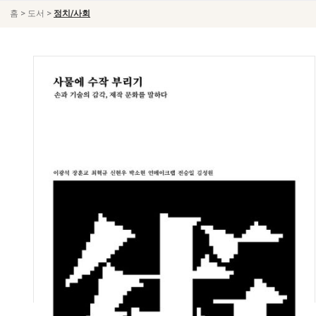
>
>
홈
도서
정치/사회