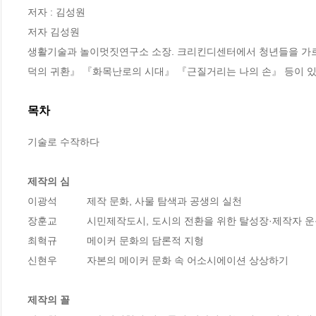
저자 : 김성원

저자 김성원

생활기술과 놀이멋짓연구소 소장. 크리킨디센터에서 청년들을 가르
덕의 귀환』 『화목난로의 시대』 『근질거리는 나의 손』 등이 있
목차
기술로 수작하다 

제작의 심
이광석　　　제작 문화, 사물 탐색과 공생의 실천 

장훈교　　　시민제작도시, 도시의 전환을 위한 탈성장·제작자 운
최혁규　　　메이커 문화의 담론적 지형 

신현우　　　자본의 메이커 문화 속 어소시에이션 상상하기

제작의 꼴