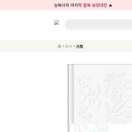
삼복더위 마지막
말복 보양대전
🔥
>
>
홈
도서
여행