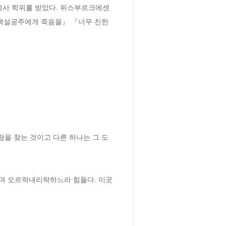
학 석사 학위를 받았다. 뒤스부르크에센
  『백설공주에게 죽음을』 『너무 친한 
람을 찾는 것이고 다른 하나는 그 도
지며 오르락내리락하느라 힘들다. 이곳