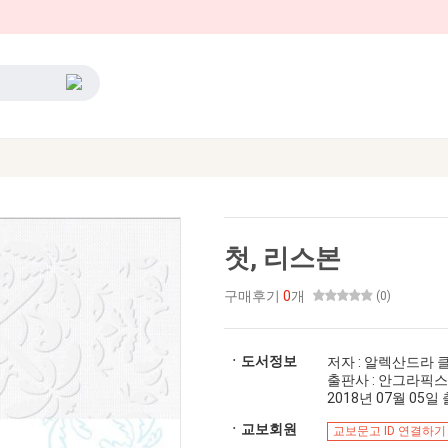
첫, 리스본
구매후기
0
개
(0)
ㆍ도서정보
저자 : 알렉산드라
출판사 : 안그라픽스
2018년 07월 05일 출
ㆍ교보회원
교보문고 ID 연결하기