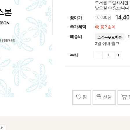
도서를 구입하시면 
받으실 수 있습니다.
14,4
16,000원
ㆍ꽃마가
ㆍ추가혜택
꽃 2송이
ㆍ배송비
조건부무료배송
2일 이내 출고
ㆍ수량
찜
선물
+