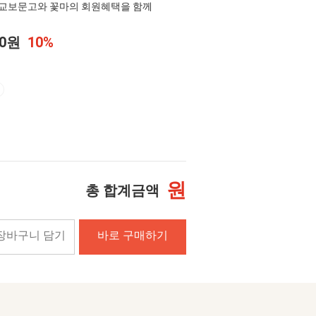
교보문고와 꽃마의 회원혜택을 함께
00원
10%
원
총 합계금액
장바구니 담기
바로 구매하기