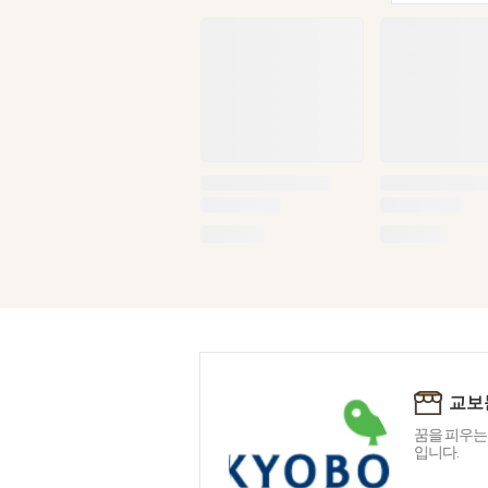
교보
꿈을 피우는
입니다.