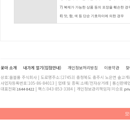
7) 복제가 가능한 상품 등의 포장을 훼손한 경
8) 맛, 향, 색 등 단순 기호차이에 의한 경우
꽃마 소개
내가게 열기(입점안내)
개인정보처리방침
이용약관
찾
상호:올블룸 주식회사 | 도로명주소:(27453) 충청북도 충주시 노은면 솔고개로 
사업자등록번호:105-86-84013 | 업태 및 종목:소매/전자상거래 | 통신판매
대표전화:
| 팩스:043-853-3384 | 개인정보관리책임자:이승호
1644-8422
pr
모