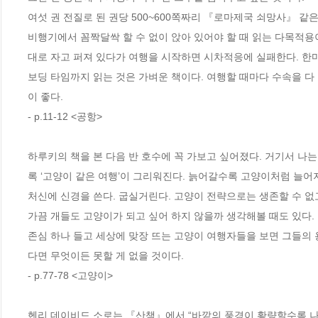
여섯 권 전질로 된 권당 500~600쪽짜리 『로마제국 쇠망사』 같
비행기에서 꼼짝달싹 할 수 없이 앉아 있어야 할 때 읽는 다목적용이
대로 자고 퍼져 있다가 여행을 시작하면 시차적응에 실패한다. 한
보딩 타임까지 읽는 것은 가벼운 책이다. 여행할 때마다 수속을 다 
이 좋다.                 
- p.11-12 <공항>
하루키의 책을 본 다음 반 호수에 꼭 가보고 싶어졌다. 거기서 나는
록 ‘고양이 같은 여행’이 그리워진다. 늙어갈수록 고양이처럼 늘어
처신에 신경을 쓴다. 굽실거린다. 고양이 전략으로는 생존할 수 없고
가끔 개들도 고양이가 되고 싶어 하지 않을까 생각해볼 때도 있다.
존심 하나 들고 세상에 맞장 뜨는 고양이 여행자들을 보면 그들의 
다면 무엇이든 못할 게 없을 것이다.               
- p.77-78 <고양이>
헨리 데이비드 소로는 『산책』에서 “바깥의 풍경이 황량할수록 나의