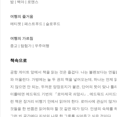
밤 | 백야 | 로맨스

여행의 즐거움
에티켓 | 패스트푸드 | 슬로푸드

여행의 가르침
종교 | 탐험가 | 우주여행
책속으로
공항 게이트 앞에서 책을 읽는 것은 즐겁다. 나는 볼펜보다는 연필
와 어울린다. 가방에는 늘 두 권의 책을 넣어오는데, 하나는 언제 
지 않으면 안 되는, 두꺼운 양장표지가 붙은, 단어의 뜻이 맞나 틀
이를테면 에드워드 기번의 『로마제국 쇠망사』, 에드워드 사이드
런 책은 장거리 비행기 안에서 읽어야 한다. 로마사에 관심이 많거
것들을 한 번쯤은 읽어줘야 할 것 같은 때가 있다. 인생의 숙제를 하
그런 빈 공간에다 지성의 나무 한 그루를 심어주고 싶은 것이다.