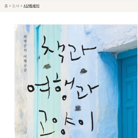
>
>
홈
도서
시/에세이