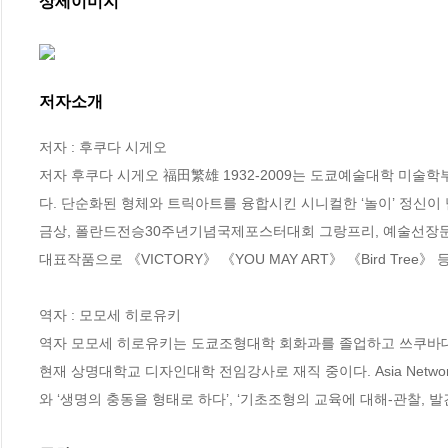
상세이미지
저자소개
저자 : 후쿠다 시게오

저자 후쿠다 시게오 福田繁雄 1932-2009는 도쿄예술대학 미술
다. 단순화된 형체와 트릭아트를 융합시킨 시니컬한 ‘놀이’ 정신
금상, 폴란드전승30주년기념국제포스터대회 그랑프리, 예술선장문부
대표작품으로 《VICTORY》 《YOU MAY ART》 《Bird Tree》 등
역자 : 모모세 히로유키

역자 모모세 히로유키는 도쿄조형대학 회화과를 졸업하고 쓰쿠바대
현재 상명대학교 디자인대학 전임강사로 재직 중이다. Asia Network B
와 ‘생명의 충동을 형태로 하다’, ‘기초조형의 교육에 대해-관찰, 발