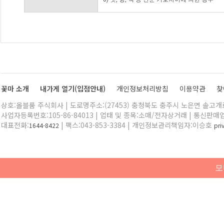
꽃마 소개
내가게 열기(입점안내)
개인정보처리방침
이용약관
찾
상호:올블룸 주식회사 | 도로명주소:(27453) 충청북도 충주시 노은면 솔고개로 
사업자등록번호:105-86-84013 | 업태 및 종목:소매/전자상거래 | 통신판매
대표전화:
| 팩스:043-853-3384 | 개인정보관리책임자:이승호
1644-8422
pr
모