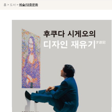
>
>
홈
도서
예술/대중문화