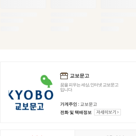
교보문고
꿈을 피우는 세상, 인터넷 교보문고
입니다.
가게주인 :
교보문고
전화 및 택배정보