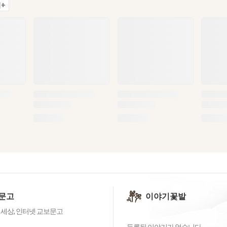
+
문고
이야기꽃밭
 세상, 인터넷 교보문고