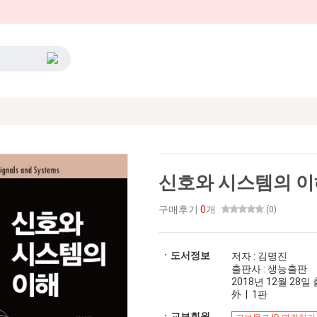
신호와 시스템의 이
구매후기
0
개
(0)
ㆍ도서정보
저자 : 김명진
출판사 : 생능출판
2018년 12월 28일 출
外 | 1판
ㆍ교보회원