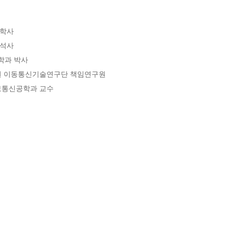
학사

석사

과 박사

구원 이동통신기술연구단 책임연구원

보통신공학과 교수