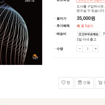
교보문고 ID 연결하기
도서를 구입하시면 
받으실 수 있습니다.
35,000원
ㆍ꽃마가
ㆍ추가혜택
꽃 3송이
ㆍ배송비
조건부무료배송
2일 이내 출고
ㆍ수량
찜
선물