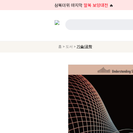
삼복더위 마지막
말복 보양대전
🔥
>
>
홈
도서
기술/공학