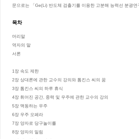
문으로는 「Ge(Li) 반도체 검출기를 이용한 고분해 능력선 분광연
목차
머리말

역자의 말  

서론

1장 속도 제한

2장 상대론에 관한 교수의 강의와 톰킨스 씨의 꿈

3장 톰킨스 씨의 하루 휴식

4장 휘어진 공간, 중력 및 우주에 관한 교수의 강의

5장 맥동하는 우주

6장 우주 오페라

7장 양자로 당구놀이를

8장 양자의 밀림
