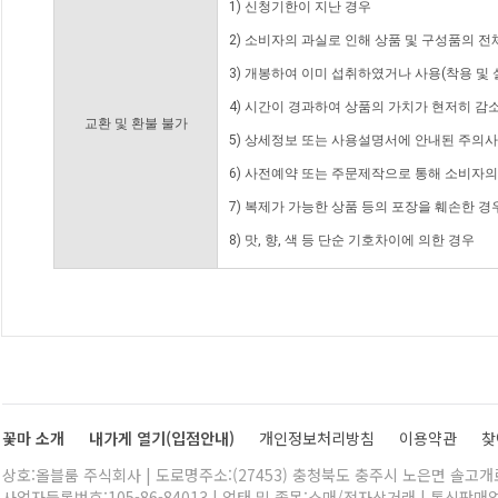
1) 신청기한이 지난 경우
2) 소비자의 과실로 인해 상품 및 구성품의 
3) 개봉하여 이미 섭취하였거나 사용(착용 및 
4) 시간이 경과하여 상품의 가치가 현저히 감
교환 및 환불 불가
5) 상세정보 또는 사용설명서에 안내된 주의사
6) 사전예약 또는 주문제작으로 통해 소비자
7) 복제가 가능한 상품 등의 포장을 훼손한 경
8) 맛, 향, 색 등 단순 기호차이에 의한 경우
꽃마 소개
내가게 열기(입점안내)
개인정보처리방침
이용약관
찾
상호:올블룸 주식회사 | 도로명주소:(27453) 충청북도 충주시 노은면 솔고개로 
사업자등록번호:105-86-84013 | 업태 및 종목:소매/전자상거래 | 통신판매