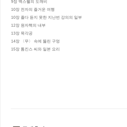
9장 맥스웰의 도깨비

10장 전자의 즐거운 여행

10장 졸다 듣지 못한 지난번 강의의 일부

12장 원자핵의 내부

13장 목각공

14장 〈무〉 속에 뚫린 구멍

15장 톰킨스 씨와 일본 요리