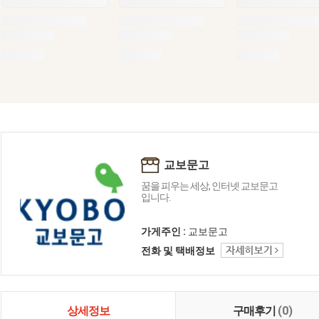
교보문고
꿈을 피우는 세상, 인터넷 교보문고
입니다.
가게주인 :
교보문고
전화 및 택배정보
상세정보
구매후기
(0)