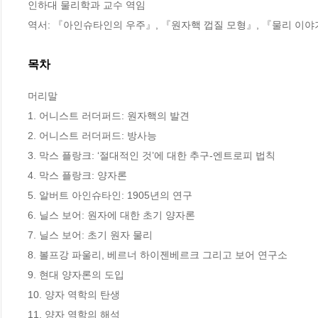
인하대 물리학과 교수 역임

역서: 『아인슈타인의 우주』, 『원자핵 껍질 모형』, 『물리 이야
목차
머리말

1. 어니스트 러더퍼드: 원자핵의 발견

2. 어니스트 러더퍼드: 방사능

3. 막스 플랑크: ‘절대적인 것’에 대한 추구-엔트로피 법칙

4. 막스 플랑크: 양자론

5. 알버트 아인슈타인: 1905년의 연구

6. 닐스 보어: 원자에 대한 초기 양자론

7. 닐스 보어: 초기 원자 물리

8. 볼프강 파울리, 베르너 하이젠베르크 그리고 보어 연구소

9. 현대 양자론의 도입

10. 양자 역학의 탄생

11. 양자 역학의 해석
