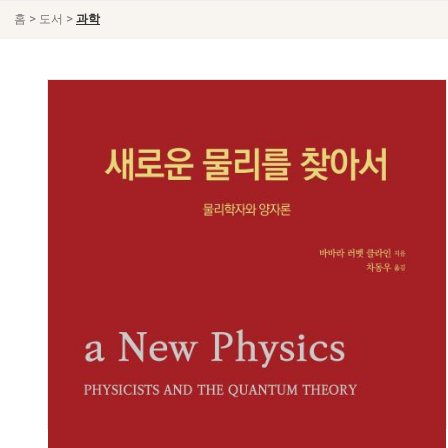
>
>
홈
도서
과학