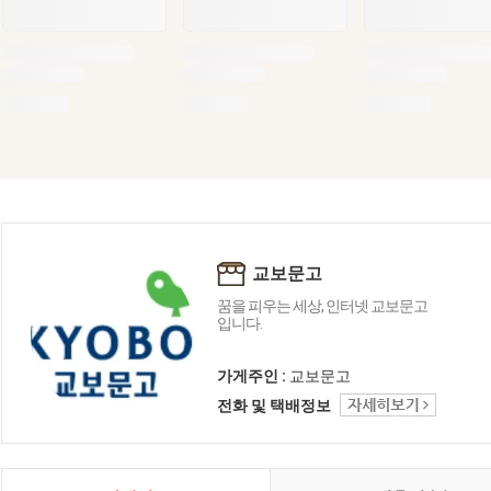
교보문고
꿈을 피우는 세상, 인터넷 교보문고
입니다.
가게주인 :
교보문고
전화 및 택배정보