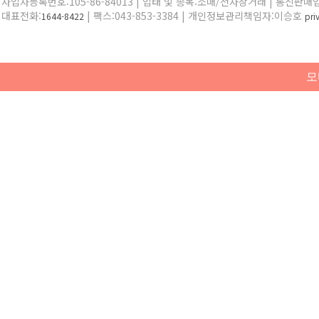
사업자등록번호:105-86-84013 | 업태 및 종목:소매/전자상거래 | 통신판매
대표전화:
| 팩스:043-853-3384 | 개인정보관리책임자:이승호
1644-8422
pr
모