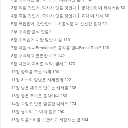
3장 익힐 것인가, 익히지 않을 것인가 │ 생식生食 대 화식火食 50

4장 죽일 것인가, 죽이지 않을 것인가 │ 육식 대 채식 66

5장 복잡한가, 간단한가 │ 가공식품 대 신선한 음식 92

2부 소박한 음식 만들기

6장 조리법에 대한 일반 사실 110

7장 아침 식사Breakfast로 금식을 깬다Break Fast? 126

8장 소박하고 든든한 수프 142

9장 자연이 차려준 식탁, 샐러드 170

10장 활력을 주는 야채 190

11장 허브와 양념은 지혜롭게 222

12장 남은 재료로 만드는 캐서롤 238

13장 빵은 무거운 음식이다 256

14장 과일로 만든 달콤한 디저트 274

15장 생수와 그 밖의 음료 290

16장 먹을거리를 보관하고 저장하는 법 304