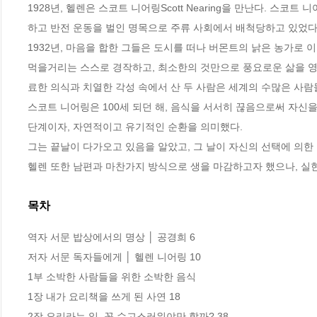
1928년, 헬렌은 스코트 니어링Scott Nearing을 만난다. 
하고 반전 운동을 벌인 명목으로 주류 사회에서 배척당하고 있었다. 
1932년, 마음을 합한 그들은 도시를 떠나 버몬트의 낡은 농가로 이
먹을거리는 스스로 경작하고, 최소한의 것만으로 풍요로운 삶을 영위
료한 의식과 치열한 각성 속에서 산 두 사람은 세계의 수많은 사람들
스코트 니어링은 100세 되던 해, 음식을 서서히 끊음으로써 자신을
단계이자, 자연적이고 유기적인 순환을 의미했다.

그는 끝날이 다가오고 있음을 알았고, 그 날이 자신의 선택에 의한 
헬렌 또한 남편과 마찬가지 방식으로 생을 마감하고자 했으나, 실현되지
목차
역자 서문 밥상에서의 명상 │ 공경희 6

저자 서문 독자들에게 │ 헬렌 니어링 10

1부 소박한 사람들을 위한 소박한 음식

1장 내가 요리책을 쓰게 된 사연 18

2장 요리라는 일, 꼭 수고스러워야만 할까? 38
