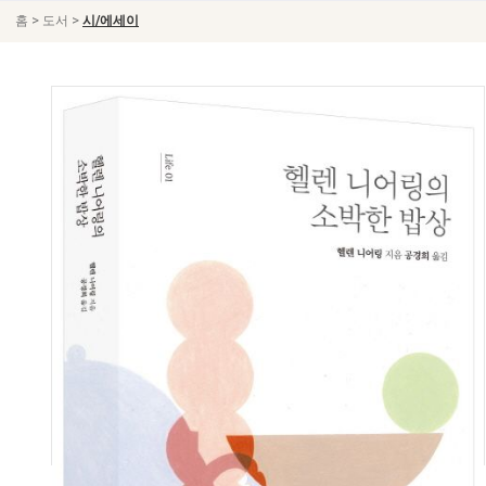
>
>
홈
도서
시/에세이