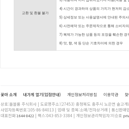
3) 개봉하여 이미 섭취하였거나 사용(착용 및 
4) 시간이 경과하여 상품의 가치가 현저히 감
교환 및 환불 불가
5) 상세정보 또는 사용설명서에 안내된 주의사
6) 사전예약 또는 주문제작으로 통해 소비자
7) 복제가 가능한 상품 등의 포장을 훼손한 경
8) 맛, 향, 색 등 단순 기호차이에 의한 경우
꽃마 소개
내가게 열기(입점안내)
개인정보처리방침
이용약관
찾
상호:올블룸 주식회사 | 도로명주소:(27453) 충청북도 충주시 노은면 솔고개로 
사업자등록번호:105-86-84013 | 업태 및 종목:소매/전자상거래 | 통신판매
대표전화:
| 팩스:043-853-3384 | 개인정보관리책임자:이승호
1644-8422
pr