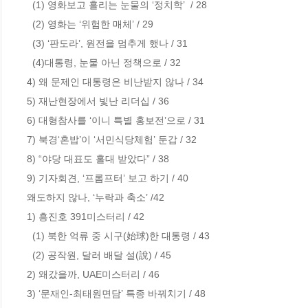
  (1) 영화보고 흘리는 눈물의 ‘정치학’  / 28

  (2) 영화는 ‘위험한 매체’ / 29

  (3) ‘판도라’, 원전을 멈추게 했나 / 31

  (4)대통령, 눈물 아닌 정책으로 / 32

4) 왜 문제인 대통령은 비난받지 않나 / 34

5) 재난현장에서 빛난 리더십 / 36

6) 대형참사를 ‘이니 특별 홍보전’으로 / 31 

7) 북경‘혼밥’이 ‘서민식당체험’ 둔갑 / 32

8) “야당 대표도 홀대 받았다” / 38

9) 기자회견, ‘프롬프터’ 보고 하기 / 40

왜도하지 않나, ‘누락과 축소’ /42

1) 흥진호 391미스터리 / 42

  (1) 북한 억류 중 시구(始球)한 대통령 / 43

  (2) 공작원, 달러 배달 설(說) / 45

2) 왜갔을까, UAE미스터리 / 46

3) ‘문재인-최태원면담’ 특종 바꿔치기 / 48
