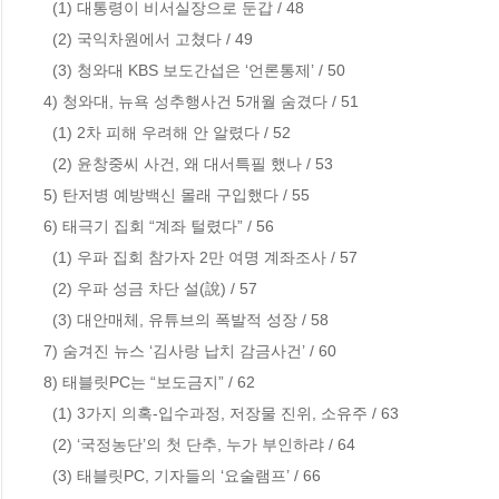
  (1) 대통령이 비서실장으로 둔갑 / 48

  (2) 국익차원에서 고쳤다 / 49

  (3) 청와대 KBS 보도간섭은 ‘언론통제’ / 50

4) 청와대, 뉴욕 성추행사건 5개월 숨겼다 / 51

  (1) 2차 피해 우려해 안 알렸다 / 52

  (2) 윤창중씨 사건, 왜 대서특필 했나 / 53

5) 탄저병 예방백신 몰래 구입했다 / 55

6) 태극기 집회 “계좌 털렸다” / 56  

  (1) 우파 집회 참가자 2만 여명 계좌조사 / 57

  (2) 우파 성금 차단 설(說) / 57

  (3) 대안매체, 유튜브의 폭발적 성장 / 58

7) 숨겨진 뉴스 ‘김사랑 납치 감금사건’ / 60

8) 태블릿PC는 “보도금지” / 62             

  (1) 3가지 의혹-입수과정, 저장물 진위, 소유주 / 63

  (2) ‘국정농단’의 첫 단추, 누가 부인하랴 / 64         

  (3) 태블릿PC, 기자들의 ‘요술램프’ / 66          
