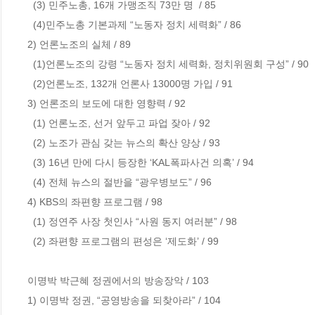
  (3) 민주노총, 16개 가맹조직 73만 명  / 85

  (4)민주노총 기본과제 “노동자 정치 세력화” / 86

2) 언론노조의 실체 / 89                           

  (1)언론노조의 강령 “노동자 정치 세력화, 정치위원회 구성” / 90

  (2)언론노조, 132개 언론사 13000명 가입 / 91

3) 언론조의 보도에 대한 영향력 / 92       

  (1) 언론노조, 선거 앞두고 파업 잦아 / 92

  (2) 노조가 관심 갖는 뉴스의 확산 양상 / 93

  (3) 16년 만에 다시 등장한 ‘KAL폭파사건 의혹’ / 94

  (4) 전체 뉴스의 절반을 “광우병보도” / 96

4) KBS의 좌편향 프로그램 / 98         

  (1) 정연주 사장 첫인사 “사원 동지 여러분” / 98

  (2) 좌편향 프로그램의 편성은 ‘제도화’ / 99   

이명박 박근혜 정권에서의 방송장악 / 103

1) 이명박 정권, “공영방송을 되찾아라” / 104
