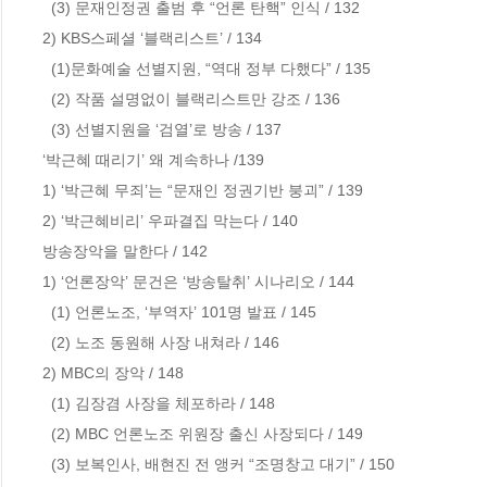
  (3) 문재인정권 출범 후 “언론 탄핵” 인식 / 132

2) KBS스페셜 ‘블랙리스트’ / 134                      

  (1)문화예술 선별지원, “역대 정부 다했다” / 135

  (2) 작품 설명없이 블랙리스트만 강조 / 136 

  (3) 선별지원을 ‘검열’로 방송 / 137

‘박근혜 때리기’ 왜 계속하나 /139

1) ‘박근혜 무죄’는 “문재인 정권기반 붕괴” / 139

2) ‘박근혜비리’ 우파결집 막는다 / 140           

방송장악을 말한다 / 142

1) ‘언론장악’ 문건은 ‘방송탈취’ 시나리오 / 144     

  (1) 언론노조, ‘부역자’ 101명 발표 / 145

  (2) 노조 동원해 사장 내쳐라 / 146

2) MBC의 장악 / 148                            

  (1) 김장겸 사장을 체포하라 / 148

  (2) MBC 언론노조 위원장 출신 사장되다 / 149  

  (3) 보복인사, 배현진 전 앵커 “조명창고 대기” / 150
