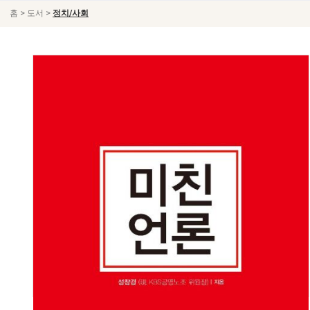
>
>
홈
도서
정치/사회