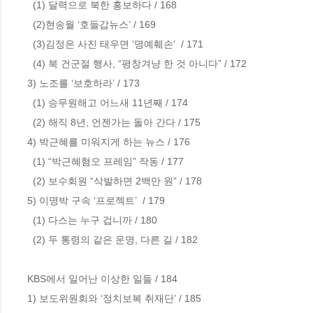
  (1) 달력으로 북한 홍보하다 / 168              

  (2)현송월 ‘호들갑뉴스’ / 169

  (3)김정은 사진 태우면 ‘명예훼손’  / 171   

  (4) 북 건군절 행사, “평창겨냥 한 것 아니다” / 172

3) 노조를 ‘보호하라’ / 173     

  (1) 승무원해고 어느새 11년째 / 174     

  (2) 해직 8년, 언젠가는 돌아 간다 / 175

4) 박근혜를 미워지게 하는 뉴스 / 176    

  (1) “박근혜혐오 프레임” 작동 / 177

  (2) 보수회원 “삭발하면 2백만 원” / 178

5) 이명박 구속 ‘프로젝트’  / 179         

  (1) 다스는 누구 겁니까 / 180

  (2) 두 통령의 같은 운명, 다른 길 / 182      

KBS에서 일어난 이상한 일들 / 184

1) 보도위원회와 ‘정치보복 취재단’ / 185 
