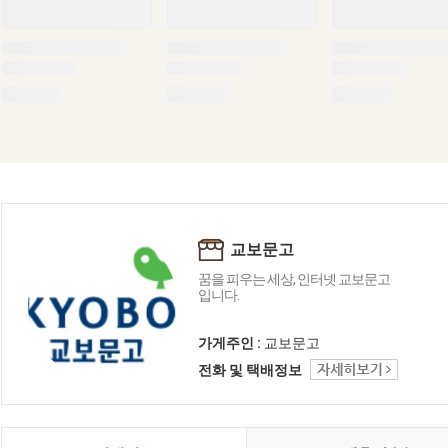
교보문고
꿈을 피우는 세상, 인터넷 교보문고
입니다.
가게주인 :
교보문고
전화 및 택배정보