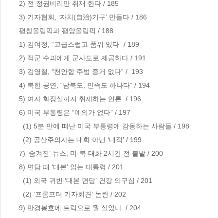
2) 전 정권비리만 취재 한다 / 185      

3) 기자협회, ‘자치(自治)기구’ 만들다 / 186

평창올림픽과 평양올림픽 / 188   

1) 김여정, “고급스럽고 품위 있다” / 189    

2) 적군 수괴에게 군사도로 제공하다 / 191

3) 김영철, “천안함 주범 증거 없다” /  193

4) 북한 공연, “남북도, 민족도 하나다” / 194 

5) 여자 화장실까지 취재하는 언론  / 196

6) 미국 부통령은 “예의가 없다” / 197

  (1) 5분 만에 떠난 미국 부통령에 감동하는 사람들 / 198

  (2) 공산주의자는 대화 아닌 ‘대적’ / 199 

7) ‘숨겨진’ 뉴스, 미-북 대화 2시간 전 불발 / 200

8) 면담 때 ‘대본’ 읽는 대통령 / 201      

  (1) 외국 귀빈 ‘대본 면담’ 건강 의구심 / 201

  (2) ‘프롬프터 기자회견’ 논란 / 202  

9) 만경봉호에 트럭으로 뭘 실었나  / 204
