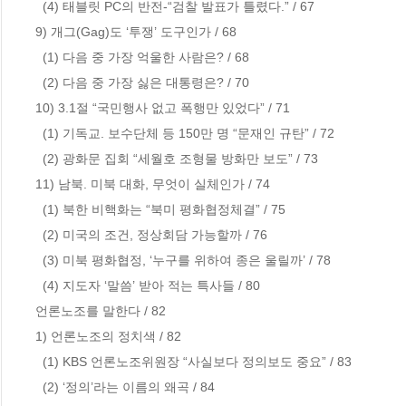
  (4) 태블릿 PC의 반전-“검찰 발표가 틀렸다.” / 67        

9) 개그(Gag)도 ‘투쟁’ 도구인가 / 68                   

  (1) 다음 중 가장 억울한 사람은? / 68

  (2) 다음 중 가장 싫은 대통령은? / 70

10) 3.1절 “국민행사 없고 폭행만 있었다” / 71     

  (1) 기독교. 보수단체 등 150만 명 “문재인 규탄” / 72 

  (2) 광화문 집회 “세월호 조형물 방화만 보도” / 73 

11) 남북. 미북 대화, 무엇이 실체인가 / 74           

  (1) 북한 비핵화는 “북미 평화협정체결” / 75

  (2) 미국의 조건, 정상회담 가능할까 / 76

  (3) 미북 평화협정, ‘누구를 위하여 종은 울릴까’ / 78

  (4) 지도자 ‘말씀’ 받아 적는 특사들 / 80

언론노조를 말한다 / 82

1) 언론노조의 정치색 / 82        

  (1) KBS 언론노조위원장 “사실보다 정의보도 중요” / 83

  (2) ‘정의’라는 이름의 왜곡 / 84
