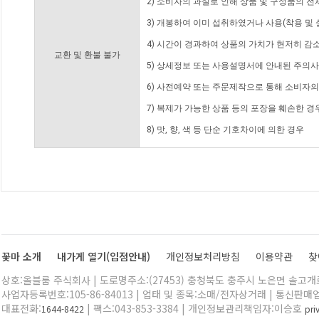
2) 소비자의 과실로 인해 상품 및 구성품의 
3) 개봉하여 이미 섭취하였거나 사용(착용 및 
4) 시간이 경과하여 상품의 가치가 현저히 감
교환 및 환불 불가
5) 상세정보 또는 사용설명서에 안내된 주의사
6) 사전예약 또는 주문제작으로 통해 소비자
7) 복제가 가능한 상품 등의 포장을 훼손한 경
8) 맛, 향, 색 등 단순 기호차이에 의한 경우
꽃마 소개
내가게 열기(입점안내)
개인정보처리방침
이용약관
찾
상호:올블룸 주식회사 | 도로명주소:(27453) 충청북도 충주시 노은면 솔고개로 
사업자등록번호:105-86-84013 | 업태 및 종목:소매/전자상거래 | 통신판매
대표전화:
| 팩스:043-853-3384 | 개인정보관리책임자:이승호
1644-8422
pr