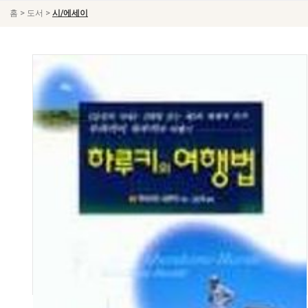
>
>
홈
도서
시/에세이