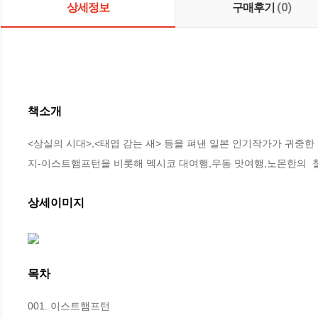
상세정보
구매후기
(0)
책소개
<상실의 시대>,<태엽 감는 새> 등을 펴낸 일본 인기작가가 귀중한 
지-이스트햄프턴을 비롯해 멕시코 대여행,우동 맛여행,노몬한의  
상세이미지
목차
001. 이스트햄프턴
