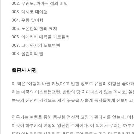
002. 무인도, 까마귀 섬의 비밀

003. 멕시코 대여행

004. 우동 맛여행

005. 노몬한의 철의 묘지

006. 아메리카 대륙을 가로질러

007. 고베까지의 도보여행

008. 옮긴이의 말
출판사 서평
이 책은 “여행이 나를 키웠다”고 말할 정도로 유달리 여행을 좋아
하는 미국의 이스트햄프턴, 반란의 땅 치아파스가 있는 멕시코, 일본
특유의 신선한 감각으로 세계 곳곳을 새롭게 독자들에게 선보이고 있
하루키는 여행을 통해 풍부한 정신적 고양과 판타지를 얻는다. 여행이
이것이 하루키적 여행의 영원한 주제이다. 이 책에서 우리는 하루키 
또한 에세이편과 사진편을 별도로 묶어 글로는 미처 다 표현하지 못