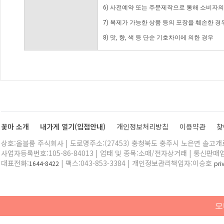
6) 사전예약 또는 주문제작으로 통해 소비자
7) 복제가 가능한 상품 등의 포장을 훼손한 경
8) 맛, 향, 색 등 단순 기호차이에 의한 경우
꽃마 소개
내가게 열기(입점안내)
개인정보처리방침
이용약관
찾
상호:올블룸 주식회사 | 도로명주소:(27453) 충청북도 충주시 노은면 솔고개로 
사업자등록번호:105-86-84013 | 업태 및 종목:소매/전자상거래 | 통신판매
대표전화:
| 팩스:043-853-3384 | 개인정보관리책임자:이승호
1644-8422
pr
모