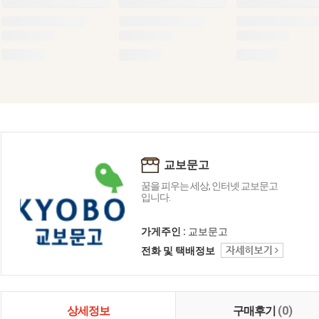
교보문고
꿈을 피우는 세상, 인터넷 교보문고
입니다.
가게주인 :
교보문고
전화 및 택배정보
상세정보
구매후기
(0)