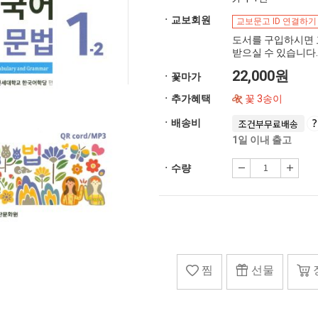
ㆍ교보회원
교보문고 ID 연결하기
도서를 구입하시면 
받으실 수 있습니다.
22,000원
ㆍ꽃마가
ㆍ추가혜택
꽃 3송이
ㆍ배송비
조건부무료배송
1일 이내 출고
ㆍ수량
찜
선물