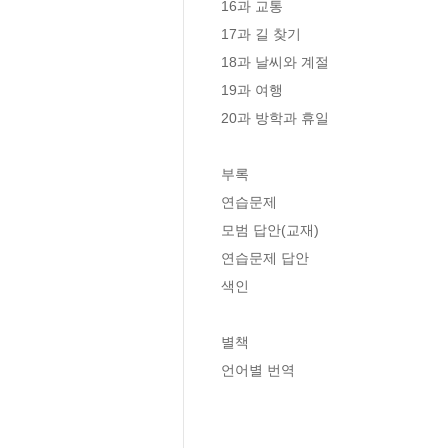
16과 교통 

17과 길 찾기 

18과 날씨와 계절 

19과 여행 

20과 방학과 휴일

부록

연습문제

모범 답안(교재)

연습문제 답안

색인

별책

언어별 번역