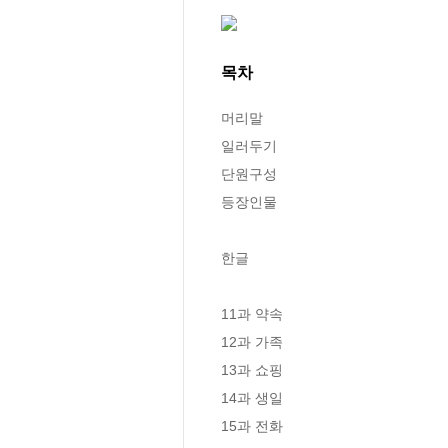
목차
머리말

일러두기 

단원구성

등장인물

한글 

11과 약속 

12과 가족 

13과 쇼핑 

14과 생일 

15과 전화 
