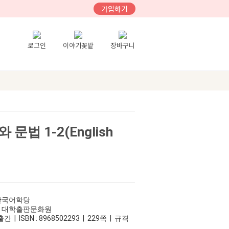
가입하기
로그인
이야기꽃밭
장바구니
법 1-2(English
 한국어학당
교 대학출판문화원
간 | ISBN : 8968502293 | 229쪽 | 규격