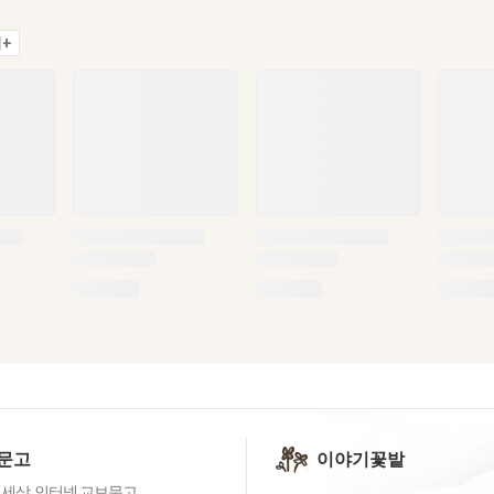
+
문고
이야기꽃밭
 세상, 인터넷 교보문고