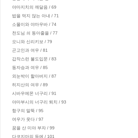
야마지치의 깨달음 / 69

밥을 먹지 않는 아내 / 71

소몰이와 야마우바 / 74

천도님 쇠 동아줄을 / 77

오니와 신리키보 / 79

곤고인과 여우 / 81

갑작스런 불도입문 / 83

동자승과 여우 / 85

외눈박이 할아버지 / 87

히지산의 여우 / 89

시바우에몬 너구리 / 91

야마부시의 너구리 퇴치 / 93

항구의 말뚝 / 95

여우가 웃다 / 97

꿈을 산 미야 부자 / 99

다코지마의 등에 / 101
