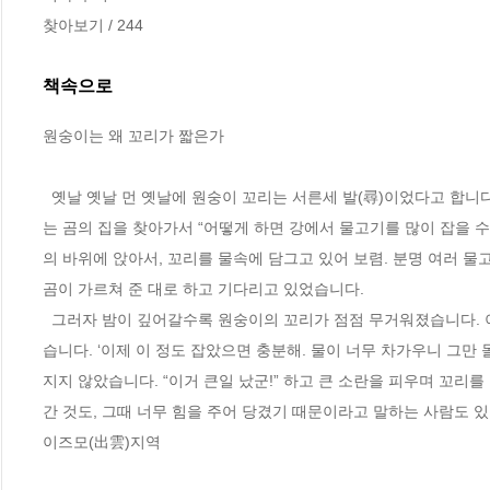
찾아보기 / 244
책속으로
원숭이는 왜 꼬리가 짧은가
  옛날 옛날 먼 옛날에 원숭이 꼬리는 서른세 발(尋)이었다고 합니다. 그런데 곰에게 속은 탓에 저처럼 꼬리가 짧아지고 말았습니다. 언젠가 원숭이
는 곰의 집을 찾아가서 “어떻게 하면 강에서 물고기를 많이 잡을 수
의 바위에 앉아서, 꼬리를 물속에 담그고 있어 보렴. 분명 여러 물
곰이 가르쳐 준 대로 하고 기다리고 있었습니다. 
  그러자 밤이 깊어갈수록 원숭이의 꼬리가 점점 무거워졌습니다. 이는 얼음이 얼어붙은 것이었지만, 원숭이는 물고기가 와서 달라붙었다고 생각했
습니다. ‘이제 이 정도 잡았으면 충분해. 물이 너무 차가우니 그
지지 않았습니다. “이거 큰일 났군!” 하고 큰 소란을 피우며 꼬리
간 것도, 그때 너무 힘을 주어 당겼기 때문이라고 말하는 사람도 
이즈모(出雲)지역