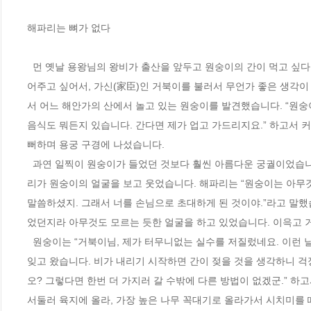
해파리는 뼈가 없다 
  먼 옛날 용왕님의 왕비가 출산을 앞두고 원숭이의 간이 먹고 싶다면서 진기(珍奇)한 음식을 찾았습니다. 용왕님은 어떡해서든지 왕비의 소원을 들
어주고 싶어서, 가신(家臣)인 거북이를 불러서 무언가 좋은 생각
서 어느 해안가의 산에서 놀고 있는 원숭이를 발견했습니다. “원숭이
음식도 뭐든지 있습니다. 간다면 제가 업고 가드리지요.” 하고서 
뻐하며 용궁 구경에 나섰습니다. 
  과연 일찍이 원숭이가 들었던 것보다 훨씬 아름다운 궁궐이었습니다. 안쪽 문 입구에 서서 거북이가 안내해 주기를 기다리고 있자, 문지기인 해파
리가 원숭이의 얼굴을 보고 웃었습니다. 해파리는 “원숭이는 아무
말씀하셨지. 그래서 너를 손님으로 초대하게 된 것이야.”라고 말했
었던지라 아무것도 모르는 듯한 얼굴을 하고 있었습니다. 이윽고 거
  원숭이는 “거북이님, 제가 터무니없는 실수를 저질렀네요. 이런 날씨라면 가지고 올 것을, 산에 있는 나무에다 간을 걸어두고 말려 놓은 채로 깜박 
잊고 왔습니다. 비가 내리기 시작하면 간이 젖을 것을 생각하니 걱
오? 그렇다면 한번 더 가지러 갈 수밖에 다른 방법이 없겠군.” 하
서둘러 육지에 올라, 가장 높은 나무 꼭대기로 올라가서 시치미를 