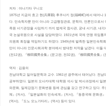
저자 : 야나기타 구니오

1875년 지금의 효고 현(兵庫縣) 후쿠사키 정(福崎町)에서 태어나
다. 민속학자뿐 만이 아니라 고급행정관료, 문학자, 언론인으로서 
족원 서기관장을 사임하기 까지 법제국 참사관, 궁내 서기관, 내각
국 논설위원으로 사설을 담당하였다. 1921년에 국제 연맹 위임통
의원회 회장을 역임하기도 하였다. 1949년에 발족한 일본민속학
만이 아니라 인문사회과학 분야에서 방대한 저작을 남겼다. 이들 대
(전12권), 『柳田國男全集』(문고판, 전32권), 『柳田國男全集』(전
역자 : 김용의

전남대학교 일어일문학과 교수. 1961년 광주에서 태어났다. 전
공부하였다. 일본의 오사카대학 대학원 석사 및 박사과정에서 일
와문화, 일제강점기 문화변용 등에 관심을 갖고 연구하고 있다. 
체』(저서), 『일본설화의 민속세계』(저서), 『동중국해 문화권』(
(역서), 『도노 모노가타리』(역서) 등이 있다.