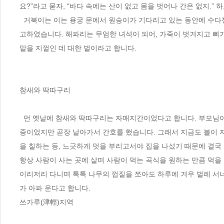
요?”라고 묻자, “바다 속에는 산이 없고 몸을 벗어나 간은 없지.” 
  거북이는 이는 용궁 문에서 원숭이가 기다리고 있는 동안에 수다쟁이 해파리가 무어라고 지껄인 것이 틀림없다고 생각하여, 돌아와서 용왕님께 
고하였습니다. 해파리는 무엄한 녀석이 되어, 가죽이 벗겨지고 뼈가
말을 지껄인 데 대한 벌이라고 합니다.
참새와 딱따구리
  먼 옛날에 참새와 딱따구리는 자매지간이었다고 합니다. 부모님이 병환으로 위중하다는 소식이 전해졌을 때, 참새는 마침 이를 검게 칠하고 있는 
중이었지만 곧장 날아가서 간호를 했습니다. 그래서 지금도 볼이 
을 칠하는 등, 느긋하게 멋을 부리고서야 집을 나섰기 때문에 결국
항상 사람이 사는 곳에 살며 사람이 먹는 곡식을 원하는 만큼 먹을
이리저리 다니며 톡톡 나무의 껍질을 쪼아도 하루에 겨우 벌레 서너
가 아파 운다고 합니다.
쓰가루(津輕)지역