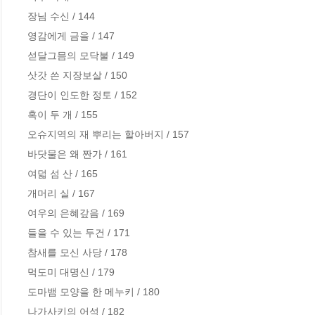
장님 수신 / 144

영감에게 금을 / 147

섣달그믐의 모닥불 / 149

삿갓 쓴 지장보살 / 150

경단이 인도한 정토 / 152

혹이 두 개 / 155

오슈지역의 재 뿌리는 할아버지 / 157

바닷물은 왜 짠가 / 161

여덟 섬 산 / 165

개머리 실 / 167

여우의 은혜갚음 / 169

들을 수 있는 두건 / 171

참새를 모신 사당 / 178

먹도미 대명신 / 179

도마뱀 모양을 한 메누키 / 180

나가사키의 어석 / 182
