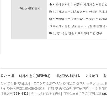
4) 시간이 경과하여 상품의 가치가 현저히 감
교환 및 환불 불가
5) 상세정보 또는 사용설명서에 안내된 주의사
6) 사전예약 또는 주문제작으로 통해 소비자
7) 복제가 가능한 상품 등의 포장을 훼손한 경
8) 맛, 향, 색 등 단순 기호차이에 의한 경우
꽃마 소개
내가게 열기(입점안내)
개인정보처리방침
이용약관
찾
상호:올블룸 주식회사 | 도로명주소:(27453) 충청북도 충주시 노은면 솔고개로 
사업자등록번호:105-86-84013 | 업태 및 종목:소매/전자상거래 | 통신판매
대표전화:
| 팩스:043-853-3384 | 개인정보관리책임자:이승호
1644-8422
pr