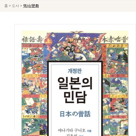
>
>
홈
도서
역사/문화