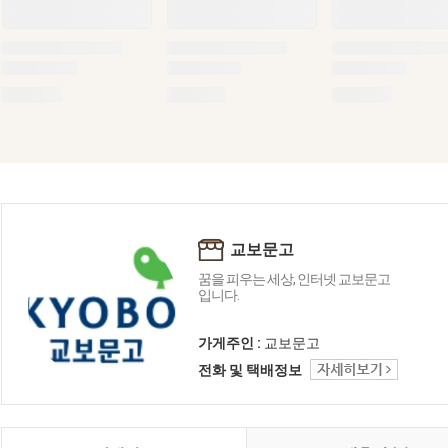
교보문고
꿈을 피우는 세상, 인터넷 교보문고
입니다.
가게주인 :
교보문고
전화 및 택배정보