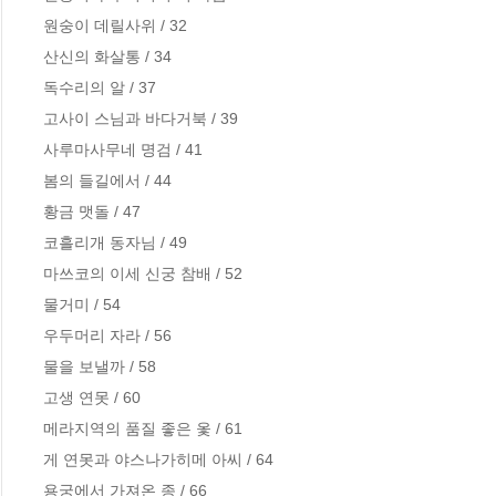
원숭이 데릴사위 / 32

산신의 화살통 / 34

독수리의 알 / 37

고사이 스님과 바다거북 / 39

사루마사무네 명검 / 41

봄의 들길에서 / 44

황금 맷돌 / 47

코흘리개 동자님 / 49

마쓰코의 이세 신궁 참배 / 52

물거미 / 54

우두머리 자라 / 56

물을 보낼까 / 58

고생 연못 / 60

메라지역의 품질 좋은 옻 / 61

게 연못과 야스나가히메 아씨 / 64

용궁에서 가져온 종 / 66
