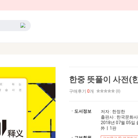
한중 뜻풀이 사전(
구매후기
0
개
(0)
ㆍ도서정보
저자 : 한정한
출판사 : 한국문화사
2018년 07월 05일 출
外 | 1판
ㆍ교보회원