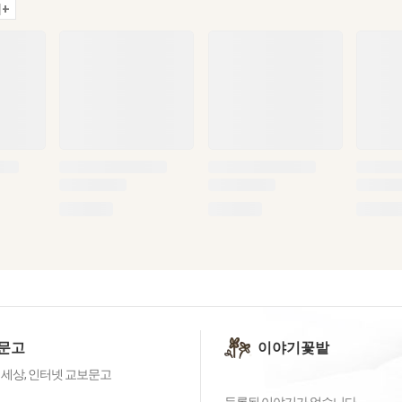
+
문고
이야기꽃밭
 세상, 인터넷 교보문고