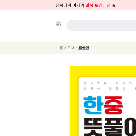
삼복더위 마지막
말복 보양대전
🔥
>
>
홈
도서
외국어