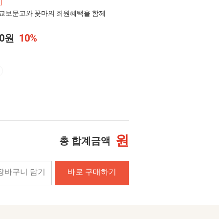
교보문고와 꽃마의 회원혜택을 함께
00원
10%
원
총 합계금액
장바구니 담기
바로 구매하기