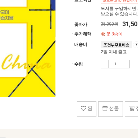
교보문고 ID 연결하기
도서를 구입하시면 
받으실 수 있습니다.
31,5
35,000원
ㆍ꽃마가
ㆍ추가혜택
꽃 3송이
ㆍ배송비
조건부무료배송
2일 이내 출고
ㆍ수량
찜
선물