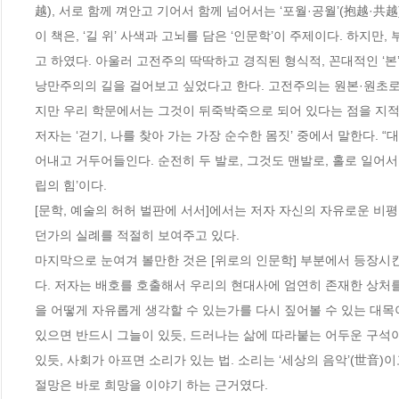
越), 서로 함께 껴안고 기어서 함께 넘어서는 ‘포월·공월’(抱越·共越)
이 책은, ‘길 위’ 사색과 고뇌를 담은 ‘인문학’이 주제이다. 하지만
고 하였다. 아울러 고전주의 딱딱하고 경직된 형식적, 꼰대적인 ‘본
낭만주의의 길을 걸어보고 싶었다고 한다. 고전주의는 원본·원초로
지만 우리 학문에서는 그것이 뒤죽박죽으로 되어 있다는 점을 지적한
저자는 ‘걷기, 나를 찾아 가는 가장 순수한 몸짓’ 중에서 말한다. 
어내고 거두어들인다. 순전히 두 발로, 그것도 맨발로, 홀로 일어서
립의 힘’이다. 

[문학, 예술의 허허 벌판에 서서]에서는 저자 자신의 자유로운 비평
던가의 실례를 적절히 보여주고 있다. 

마지막으로 눈여겨 볼만한 것은 [위로의 인문학] 부분에서 등장시킨
다. 저자는 배호를 호출해서 우리의 현대사에 엄연히 존재한 상처를
을 어떻게 자유롭게 생각할 수 있는가를 다시 짚어볼 수 있는 대목이다
있으면 반드시 그늘이 있듯, 드러나는 삶에 따라붙는 어두운 구석이
있듯, 사회가 아프면 소리가 있는 법. 소리는 ‘세상의 음악’(世音)이
절망은 바로 희망을 이야기 하는 근거였다. 
