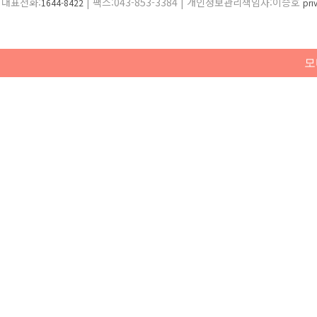
대표전화:
| 팩스:043-853-3384 | 개인정보관리책임자:이승호
1644-8422
pr
모