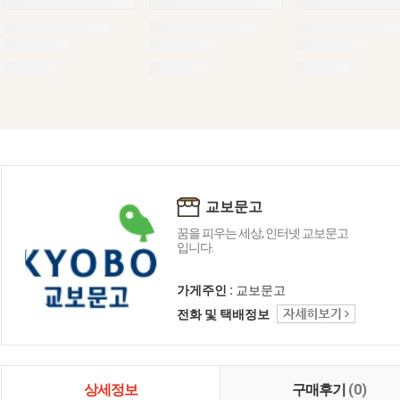
교보문고
꿈을 피우는 세상, 인터넷 교보문고
입니다.
가게주인 :
교보문고
전화 및 택배정보
상세정보
구매후기
(0)