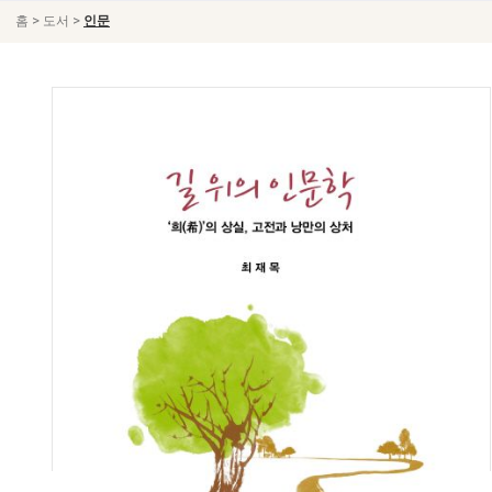
>
>
홈
도서
인문