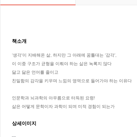
책소개
‘생각’이 지배해온 삶, 하지만 그 아래에 꿈틀대는 ‘감각’, 

이 이중 구조가 균형을 이뤄야 하는 삶은 녹록지 않다 

닳고 닳은 언어를 줄이고 

친밀함의 감각을 키우며 느낌의 영역으로 들어가야 하는 이유다  

인문학과 뇌과학의 아우름으로 터득된 요령! 

삶은 어떻게 문학이자 과학이 되며 미적 경험이 되는가
상세이미지