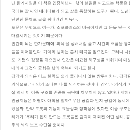
닌 한가지임을 이 책은 입증해낸다. 삶의 본질을 파고드는 학문은
국에는 잘 짜인 내러티브가 되고 삶을 통찰하는 도구가 된다. 노년
단련된 문체로 글을 써내려간 이유다. 

포문은 무엇으로 여는가. 소포클레스의 비극이지만 그 문을 닫는 것
대결시키는 것이기 때문이다. 

인간의 뇌는 한가운데에 ‘의식’을 성배처럼 품고 시간의 흐름을 통
들을 이어붙인다. 기억의 넝마는 흔히 왜곡을 일으킨다. 그러니 나쁜
포, 기쁨의 감정을 겪으면서 인간은 미묘한 허구성을 키워가며 대상
내리며 그것의 균형은 삶의 축복이 되기도 한다.  

감각과 의식은 어느 한쪽도 쉽게 물러나지 않는 쌍두마차다. 감각은
의식으로, ‘내 안의 또다른 나’를 인식하는 것이다. 감각과 의식의
삶 역시 이 이중 구조를 존중해 극단에 치우치지 않고 얼마나 지혜로
인공지능은 어떨까. 애착을 알까? 우선 공감과 인지 공감이 동시에 
있을까. 만약 로봇의 기능이 효율성과 정확성에 있다면 이중 구조는
리거가 “우리가 현재 만드는 로봇들은 감각이 제외된 어떤 상태, 공
우리 뇌의 보조 수단일 뿐이다.  
