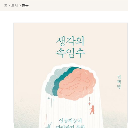
>
>
홈
도서
인문