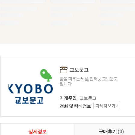
교보문고
꿈을 피우는 세상, 인터넷 교보문고
입니다.
가게주인 :
교보문고
전화 및 택배정보
상세정보
구매후기
(0)