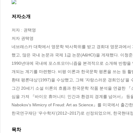
저자소개
저자 : 권택영

저자 권택영

네브래스카 대학에서 영문학 박사학위를 받고 경희대 영문과에서 가
했고, 많은 국내 논문과 국제 1급 논문(A&HCI)을 게재했다. 이청준
1990년대에 국내에 포스트모더니즘을 본격적으로 소개해 반향을 
개되는 계기를 마련했다. 비평 이론과 한국문학 평론을 쓰는 등 
환태 평론대상’(1997)을 수상했고, 그해 ‘자랑스러운 경희인상’을 수
그간 20세기 소설 이론의 흐름과 한국문학 작품 분석을 연결한 『
심을 가져 『바이오 휴머니티: 인간과 환경의 경계를 넘어서』 등
Nabokov’s Mimicry of Freud: Art as Science』를 미국에서 출간한
한국연구재단 ‘우수학자’(2012~2017)로 선정되었으며, 한국현
목차