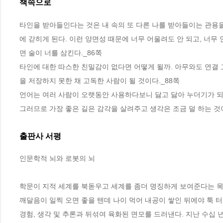
책속으로
타인을 받아들인다는 것은 내 속의 또 다른 나를 받아들이는 관용을
에 갇히게 된다. 이런 양면성 때문에 너무 어울려도 안 되고, 너무
면 술이 너를 삼킨다._86쪽
타인에 대한 따스한 친밀감이 없다면 어떻게 될까. 아무와도 연결 
을 저장하지 못한 채 고독한 사람이 될 것이다._88쪽 
언어는 여러 사람이 오랫동안 사용하다보니 닳고 닳아 누더기가 되
그러므로 가장 좋은 길은 감각을 살려주고 생각은 조금 덜 하는 것
출판사 서평
인문학적 뇌와 로봇의 뇌 

학문이 지적 세계를 북돋우고 세계를 좀더 명징하게 보여준다는 목
깨달음이 일찍 오면 좋을 텐데 나이 먹어 내공이 쌓인 뒤에야 툭 터
경험, 생각 및 추론과 뒤섞여 육화된 면모를 드러낸다. 지난 수십 