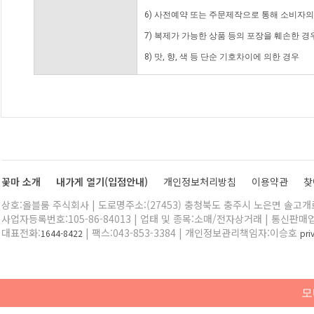
6) 사전예약 또는 주문제작으로 통해 소비자
7) 복제가 가능한 상품 등의 포장을 훼손한 경
8) 맛, 향, 색 등 단순 기호차이에 의한 경우
꽃마 소개
내가게 열기(입점안내)
개인정보처리방침
이용약관
찾
상호:올블룸 주식회사 | 도로명주소:(27453) 충청북도 충주시 노은면 솔고개로 
사업자등록번호:105-86-84013 | 업태 및 종목:소매/전자상거래 | 통신판매
대표전화:
| 팩스:043-853-3384 | 개인정보관리책임자:이승호
1644-8422
pr
모