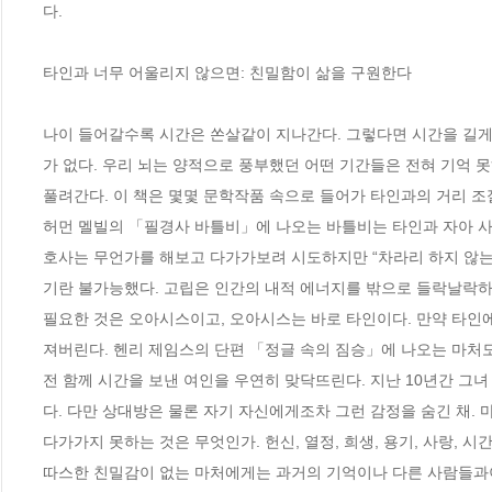
다. 

타인과 너무 어울리지 않으면: 친밀함이 삶을 구원한다 

나이 들어갈수록 시간은 쏜살같이 지나간다. 그렇다면 시간을 길게
가 없다. 우리 뇌는 양적으로 풍부했던 어떤 기간들은 전혀 기억 
풀려간다. 이 책은 몇몇 문학작품 속으로 들어가 타인과의 거리 조절
허먼 멜빌의 「필경사 바틀비」에 나오는 바틀비는 타인과 자아 사
호사는 무언가를 해보고 다가가보려 시도하지만 “차라리 하지 않
기란 불가능했다. 고립은 인간의 내적 에너지를 밖으로 들락날락하
필요한 것은 오아시스이고, 오아시스는 바로 타인이다. 만약 타인에
져버린다. 헨리 제임스의 단편 「정글 속의 짐승」에 나오는 마처도 
전 함께 시간을 보낸 여인을 우연히 맞닥뜨린다. 지난 10년간 그녀
다. 다만 상대방은 물론 자기 자신에게조차 그런 감정을 숨긴 채.
다가가지 못하는 것은 무엇인가. 헌신, 열정, 희생, 용기, 사랑, 시
따스한 친밀감이 없는 마처에게는 과거의 기억이나 다른 사람들과이