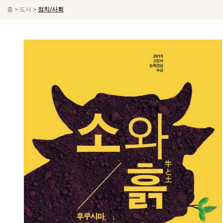
>
>
홈
도서
정치/사회