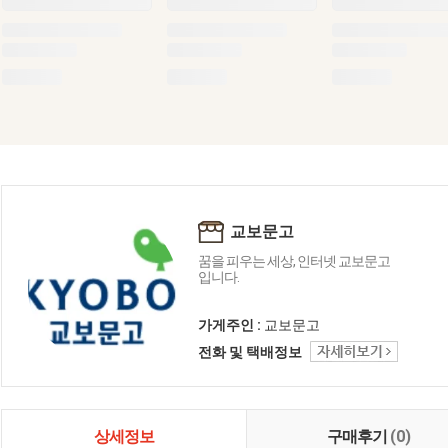
교보문고
꿈을 피우는 세상, 인터넷 교보문고
입니다.
가게주인 :
교보문고
전화 및 택배정보
상세정보
구매후기
(0)