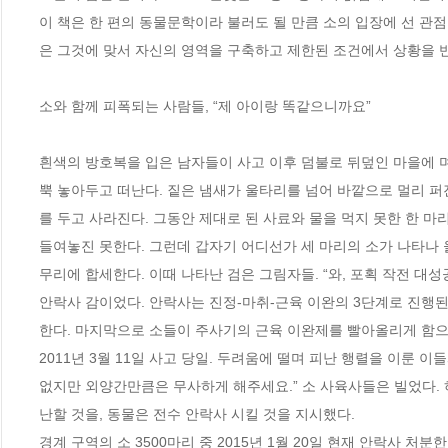
이 책은 한 편의 동물문학이라 불러도 될 만큼 소의 입장에 선 관
은 그것에 맞서 자신의 영역을 구축하고 제한된 조건에서 상황을 반전
소와 함께 피폭되는 사람들, “제 아이랑 똑같으니까요” 

흰색의 방호복을 입은 남자들이 사고 이후 덤불로 뒤덮인 마을에 며
뿍 놓아두고 떠난다. 짙은 냄새가 울타리를 넘어 바깥으로 멀리 퍼
를 두고 사라진다. 그동안 제대로 된 사료와 물을 먹지 못한 한 마
들여놓진 못한다. 그런데 갑자기 어디선가 세 마리의 소가 나타나 
무리에 합세한다. 이때 나타난 검은 그림자들. “와, 포획 작전 대
안락사 감이었다. 안락사는 진정-마취-근육 이완의 3단계로 진행된
한다. 마지막으로 소들이 주사기의 근육 이완제를 빨아올리게 함으로써
2011년 3월 11일 사고 당일. 두려움에 떨며 피난 행렬을 이룬 
없지만 외양간만큼은 무사하게 해주세요.” 소 사육사들은 빌었다. 
난할 것을, 동물은 전수 안락사 시킬 것을 지시했다.  

경계 구역의 소 3500마리 중 2015년 1월 20일 현재 안락사 처분