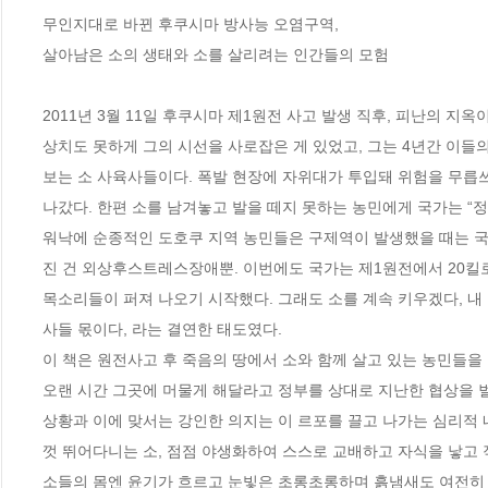
무인지대로 바뀐 후쿠시마 방사능 오염구역,

살아남은 소의 생태와 소를 살리려는 인간들의 모험

2011년 3월 11일 후쿠시마 제1원전 사고 발생 직후, 피난의 
상치도 못하게 그의 시선을 사로잡은 게 있었고, 그는 4년간 이들
보는 소 사육사들이다. 폭발 현장에 자위대가 투입돼 위험을 무릅
나갔다. 한편 소를 남겨놓고 발을 떼지 못하는 농민에게 국가는 “정리
워낙에 순종적인 도호쿠 지역 농민들은 구제역이 발생했을 때는 국
진 건 외상후스트레스장애뿐. 이번에도 국가는 제1원전에서 20킬로
목소리들이 퍼져 나오기 시작했다. 그래도 소를 계속 키우겠다, 내
사들 몫이다, 라는 결연한 태도였다. 

이 책은 원전사고 후 죽음의 땅에서 소와 함께 살고 있는 농민들을
오랜 시간 그곳에 머물게 해달라고 정부를 상대로 지난한 협상을 
상황과 이에 맞서는 강인한 의지는 이 르포를 끌고 나가는 심리적
껏 뛰어다니는 소, 점점 야생화하여 스스로 교배하고 자식을 낳고 
소들의 몸엔 윤기가 흐르고 눈빛은 초롱초롱하며 흙냄새도 여전히 