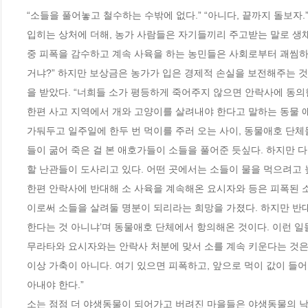
“소들을 풀어놓고 철수하는 수밖에 없다.” “아니다, 끝까지 돌보자
입히는 상처에 더해, 농가 사람들은 자기들끼리 주고받는 말로 생
중 피폭을 감수하고 계속 사육을 하는 농민들은 사회로부터 괘씸하다
거냐?” 하지만 보상금은 농가가 입은 경제적 손실을 보전해주는
을 받았다. “너희들 소가 평등하게 죽어주지 않으면 안락사에 동의한 
한편 사고 지역에서 개와 고양이를 살려내야 한다고 말하는 동물 애
가둬두고 일주일에 한두 번 먹이를 주러 오는 사이, 동물애호 단체
들이 굶어 죽은 걸 본 애호가들이 소들을 풀어준 듯싶다. 하지만 
할 난관들이 도사리고 있다. 어떤 곳에서는 소들이 물을 먹으려고 늪
한편 안락사에 반대해 소 사육을 계속해온 요시자와 등은 피폭된 
이로써 소들을 살려둘 명분이 되리라는 희망을 가졌다. 하지만 반대
한다는 것 아니냐’며 동물애호 단체에서 항의해온 것이다. 이런 일들
무라타와 요시자와는 안락사 처분에 맞서 소를 계속 키운다는 것은 ‘
이상 가축이 아니다. 여기 있으면 피폭하고, 앞으로 먹이 값이 들어갈
아내야 한다.”

소는 점점 더 야생동물이 되어가고 버려진 마을들은 야생동물의 낙