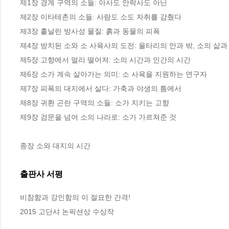
제1장 경계 구역의 소들: 아사도 안락사도 아닌 

제2장 이타테촌의 소들: 사람도 소도 자취를 감췄다

제3장 흩날린 방사성 물질: 흙과 동물의 피폭

제4장 방치된 소와 소 사육사의 도전: 울타리의 안과 밖, 소의 삶과 
제5장 고향에서 멀리 떨어져: 소의 시간과 인간의 시간

제6장 소가 계속 살아가는 의미: 소 사육을 지원하는 연구자

제7장 피폭의 대지에서 살다: 가축과 야생의 틈에서

제8장 귀환 곤란 구역의 소들: 소가 지키는 고향

제9장 검문을 넘어 소의 나라로: 소가 가르쳐준 것

종장 소와 대지의 시간
출판사 서평
비참함과 강인함의 이 절묘한 간격!

2015 고단샤 논픽션상 수상작
