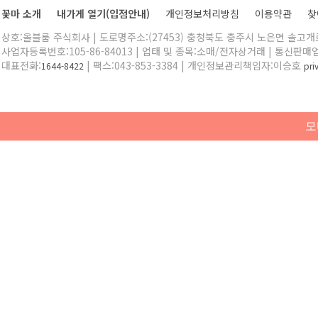
꽃마 소개
내가게 열기(입점안내)
개인정보처리방침
이용약관
찾
상호:올블룸 주식회사 | 도로명주소:(27453) 충청북도 충주시 노은면 솔고개로 
사업자등록번호:105-86-84013 | 업태 및 종목:소매/전자상거래 | 통신판매
대표전화:
| 팩스:043-853-3384 | 개인정보관리책임자:이승호
1644-8422
pr
모