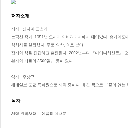
저자소개
저자 : 신나미 교스케

논픽션 작가. 1951년 오사카 이바라키시에서 태어났다. 홋카이도
식회사를 설립했다. 주로 의학, 의료 분야

잡지와 책을 편집하고 출판한다. 2002년부터 『마이니치신문』 
환자와 개들의 3500일』 등이 있다.

역자 : 우상규

세계일보 도쿄 특파원으로 재직 중이다. 옮긴 책으로 『끝이 없는 
목차
서장 안락사라는 이름의 살처분
