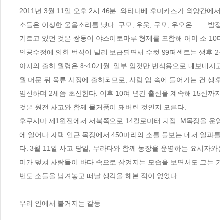
2011년 3월 11일 오후 2시 46분. 와타나베 후미카즈가 외양
소들은 이상한 울음소리를 냈다. 구모, 우웃, 구모, 우오온…… 발정
기르고 있던 것은 쌍둥이 야스이토마루 형제를 포함해 어미 소 10마리
인공수정에 의한 번식이 널리 보급되면서 수컷 99퍼센트는 생후 2
아지의 출하 월령은 8~10개월. 일부 암컷만 번식용으로 내보내지고
월 머문 뒤 육류 시장에 출하되므로, 사람 입 속에 들어가는 건 생후 
임신하며 2세쯤 초산한다. 이후 10여 년간 출산을 계속해 15산까지
것은 원전 사고와 함께 물거품이 돼버린 것인지 모른다.  

후쿠시마 제1원전에서 서북쪽으로 14킬로미터 지점. M목장을 운영
에 일어나 자택 인근 목장에서 450마리의 소를 돌보는 데서 일과를
다. 3월 11일 사고 당일, 무라타와 함께 농장을 운영하는 요시자
미가 덮쳐 사람들이 바다 속으로 삼켜지는 모습을 보면서도 그는 가
번도 소들을 남겨놓고 떠날 생각을 해본 적이 없었다.

우리 안에서 불거지는 갈등 
