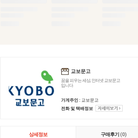
교보문고
꿈을 피우는 세상, 인터넷 교보문고
입니다.
가게주인 :
교보문고
전화 및 택배정보
상세정보
구매후기
(0)