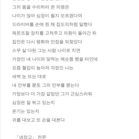
그의 몸을 수리하러 온 의원은
나이가 많아 심장이 뛸지 모르겠다며
드라이버를 손에 쥔 채 집도의처럼 말했다
체온조절 장치를 고쳐주고 의원이 돌아간 뒤
집안은 다시 평화와 안정을 되찾았다
스무 살 다된 그는 사람 나이로 치면
가장인 내 나이와 맞먹는 예순쯤 됐을 터인데
요즘 혈압이 높아져 걱정인 나는
새벽 눈 뜨는 대로
내 안부를 묻듯 그의 안부를 묻는다
가장보다 더 가장 같았던 그가 근심스러워
심장은 잘 뛰고 있는지
온기는 있는지
귀를 대보고 또 손을 대본다
_「냉장고」 전문