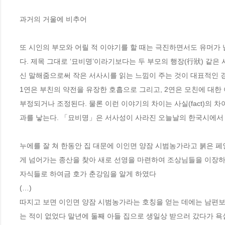
과거의 거울에 비추어

또 시인의 부모와 어릴 적 이야기를 할 때는 극진하면서도 유머가 
다. 제목 그대로 ‘묘비명’이라기보다는 두 부모의 행장(行狀) 같은
신 말해줌으로써 작은 서사시를 읽는 느낌이 주는 것이 대표적인 경우
1연은 부친의 약전을 유장한 호흡으로 그리고, 2연은 모친에 대한
부정되거나 조정된다. 물론 이런 이야기의 차이는 사실(fact)의 
과를 낳는다. 「묘비명」은 서사성이 사라진 오늘날의 한국시에서 특
누에를 잘 쳐 한동안 집 대문에 이인면 양잠 시범농가라고 붉은 
게 넘어가는 종산을 찾아 새로 선영을 마련하여 조상님들을 이장하
자식들로 하여금 호가 춘강임을 알게 하였다

(…)

따지고 보면 이인면 양잠 시범농가라는 호칭을 얻는 데에는 남편보
는 적이 없었다 말년에 둘째 아들 집으로 생일상 받으러 갔다가 