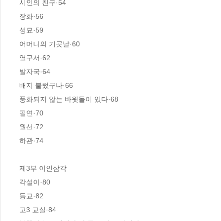
시인의 친구·54

장화·56

성묘·59

어머니의 기곳날·60

열구서·62

발자국·64

배지 불렀구나·66

풍화되지 않는 바윗돌이 있다·68

필연·70

월선·72

하관·74

제3부 이인삼각

각설이·80

등교·82

고3 교실·84
