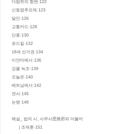
다람쥐의 항변·122

신동엽추모제·123

달인·126

교통카드·128

단풍·130

로드킬·132

18세 선거권·134

미얀마에서·136

강물 녹조·139

오늘은·140

베트남에서·142

연서·145

눈병·148

해설_ 밥의 시, 사무사思無邪와 더불어 

      | 조재훈·151