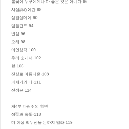
봄꽃이 누구에게나 다 좋은 것은 아니다·86

시심詩心이란·88

삼겹살데이·90

임플란트·94

변심·96

오해·98

이인삼각·100

우리 소개서·102

헐·106

진실로 아름다운·108

파쇄기와 나·111

선생은·114

제4부 다람쥐의 항변

성聖과 속俗·118

더 이상 백두산을 논하지 말라·119
