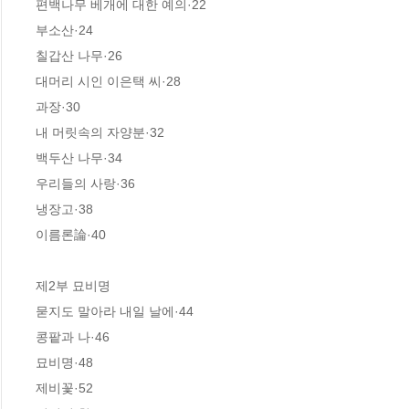
편백나무 베개에 대한 예의·22

부소산·24

칠갑산 나무·26

대머리 시인 이은택 씨·28

과장·30

내 머릿속의 자양분·32

백두산 나무·34

우리들의 사랑·36

냉장고·38

이름론論·40

제2부 묘비명

묻지도 말아라 내일 날에·44

콩팥과 나·46

묘비명·48

제비꽃·52
