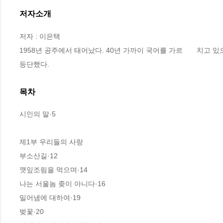
저자소개
저자 : 이은택

1958년 공주에서 태어났다. 40년 가까이 국어를 가르       치고 
등단했다.
목차
시인의 말·5

제1부 우리들의 사랑

부소산길·12

깻잎조림을 먹으며·14

나는 서울놈 좆이 아니다·16

밀어냄에 대하여·19

벚꽃·20
