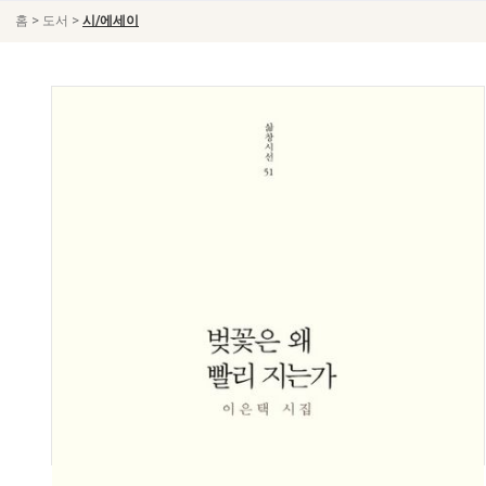
>
>
홈
도서
시/에세이