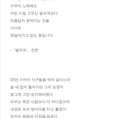
아무리 노력해도
어린 시절 고무신 발자국보다
아름답지 못하다는 것을
서서히
깨달아가고 있는 중입니다
-「발자국」 전문
20년 가까이 식구들을 먹여 살리느라
쉴 새 없이 돌아가던 그의 심장이
엊그제 그만 정지해버렸다
피부는 죽은 사람보다 더 차디찼으며
내장은 녹아 방바닥을 타고 흘렀다
집안은 평화와 안정을 잃었다