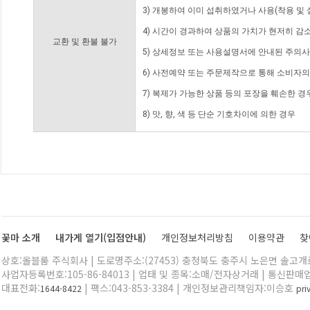
3) 개봉하여 이미 섭취하였거나 사용(착용 및 
4) 시간이 경과하여 상품의 가치가 현저히 감
교환 및 환불 불가
5) 상세정보 또는 사용설명서에 안내된 주의사
6) 사전예약 또는 주문제작으로 통해 소비자
7) 복제가 가능한 상품 등의 포장을 훼손한 경
8) 맛, 향, 색 등 단순 기호차이에 의한 경우
꽃마 소개
내가게 열기(입점안내)
개인정보처리방침
이용약관
찾
상호:올블룸 주식회사 | 도로명주소:(27453) 충청북도 충주시 노은면 솔고개로 
사업자등록번호:105-86-84013 | 업태 및 종목:소매/전자상거래 | 통신판매
대표전화:
| 팩스:043-853-3384 | 개인정보관리책임자:이승호
1644-8422
pr