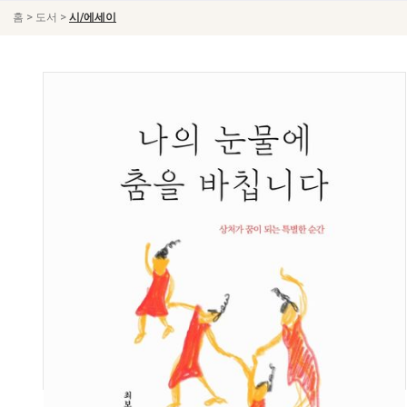
>
>
홈
도서
시/에세이