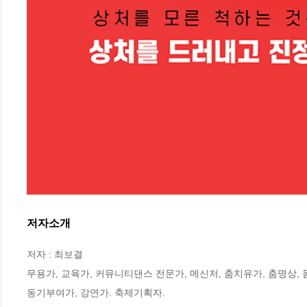
저자소개
저자 : 최보결

무용가, 교육가, 커뮤니티댄스 전문가, 메신저, 춤치유가, 춤명상, 
동기부여가, 강연가. 축제기획자.
