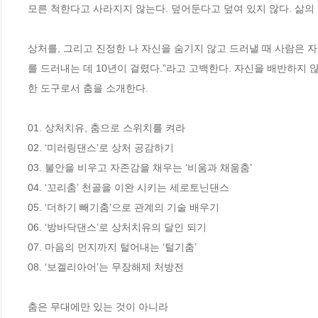
모른 척한다고 사라지지 않는다. 덮어둔다고 덮여 있지 않다. 삶의 
상처를, 그리고 진정한 나 자신을 숨기지 않고 드러낼 때 사람은 자
를 드러내는 데 10년이 걸렸다.”라고 고백한다. 자신을 배반하지 
한 도구로서 춤을 소개한다. 

01. 상처치유, 춤으로 스위치를 켜라

02. ‘미러링댄스’로 상처 공감하기

03. 불안을 비우고 자존감을 채우는 ‘비움과 채움춤’

04. ‘꼬리춤’ 천골을 이완 시키는 세로토닌댄스

05. ‘더하기 빼기춤’으로 관계의 기술 배우기

06. ‘방바닥댄스’로 상처치유의 달인 되기

07. 마음의 먼지까지 털어내는 ‘털기춤’

08. ‘보겔리아어’는 무장해제 처방전

춤은 무대에만 있는 것이 아니라 
