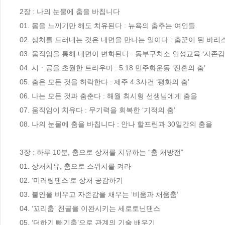
2장 : 나의 눈물에 춤을 바칩니다 

01. 몸을 느끼기만 해도 치유된다 : 뉴욕의 춤추는 여인들

02. 상처를 드러내는 것은 내면을 만나는 일이다 : 춤꾼이 된 바리스
03. 움직임을 통해 내면이 변화된다 : 동부구치소 인성교육 ‘자존감
04. 시ㆍ공을 초월한 트라우마 : 5.18 민주화운동 ‘진혼의 춤’

05. 춤은 모든 것을 허락한다 : 제주 4.3사건 ‘평화의 춤’

06. 나는 모든 것과 춤춘다 : 해월 최시형 선생님에게 춤을

07. 움직임이 치유다 : 무기력을 회복한 ‘기적의 춤’

08. 나의 눈물에 춤을 바칩니다 : 안나 할프린과 30일간의 춤을

3장 : 하루 10분, 춤으로 상처를 치유하는 “춤 처방전” 

01. 상처치유, 춤으로 스위치를 켜라

02. ‘미러링댄스’로 상처 공감하기

03. 불안을 비우고 자존감을 채우는 ‘비움과 채움춤’

04. ‘꼬리춤’ 천골을 이완시키는 세로토닌댄스

05. ‘더하기 빼기춤’으로 관계의 기술 배우기
