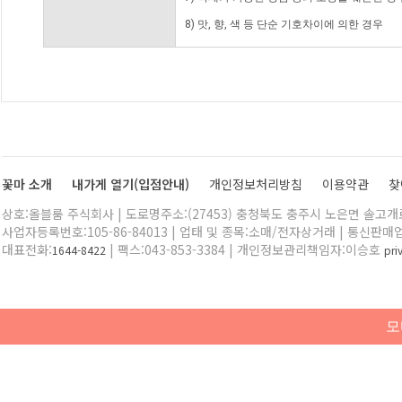
8) 맛, 향, 색 등 단순 기호차이에 의한 경우
꽃마 소개
내가게 열기(입점안내)
개인정보처리방침
이용약관
찾
상호:올블룸 주식회사 | 도로명주소:(27453) 충청북도 충주시 노은면 솔고개로 
사업자등록번호:105-86-84013 | 업태 및 종목:소매/전자상거래 | 통신판매
대표전화:
| 팩스:043-853-3384 | 개인정보관리책임자:이승호
1644-8422
pr
모