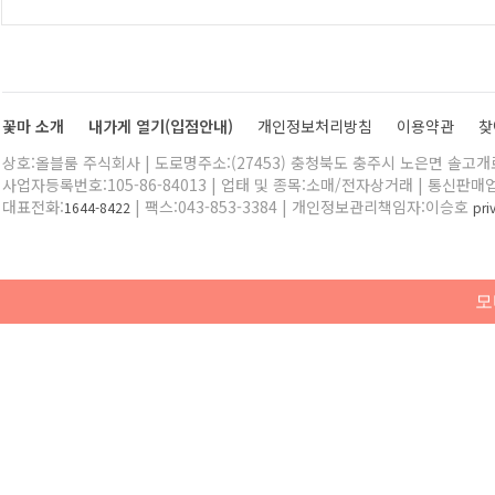
꽃마 소개
내가게 열기(입점안내)
개인정보처리방침
이용약관
찾
상호:올블룸 주식회사 | 도로명주소:(27453) 충청북도 충주시 노은면 솔고개로 
사업자등록번호:105-86-84013 | 업태 및 종목:소매/전자상거래 | 통신판매
대표전화:
| 팩스:043-853-3384 | 개인정보관리책임자:이승호
1644-8422
pr
모