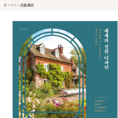
>
>
홈
도서
가정/육아