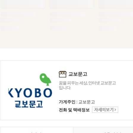
교보문고
꿈을 피우는 세상, 인터넷 교보문고
입니다.
가게주인 :
교보문고
전화 및 택배정보