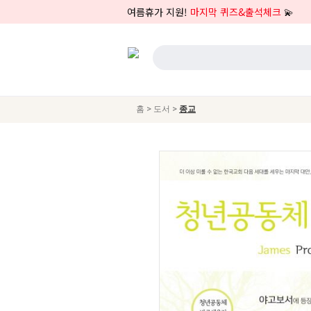
여름휴가 지원!
마지막 퀴즈&출석체크
💫
>
>
홈
도서
종교