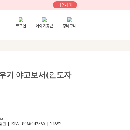
가입하기
로그인
이야기꽃밭
장바구니
우기 야고보서(인도자
리더
간 | ISBN : 896594256X | 146쪽