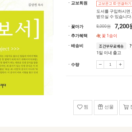
ㆍ교보회원
교보문고 ID 연결하기
도서를 구입하시면 
받으실 수 있습니다.
7,20
8,000원
ㆍ꽃마가
ㆍ추가혜택
꽃 1송이
ㆍ배송비
조건부무료배송
1일 이내 출고
ㆍ수량
찜
선물