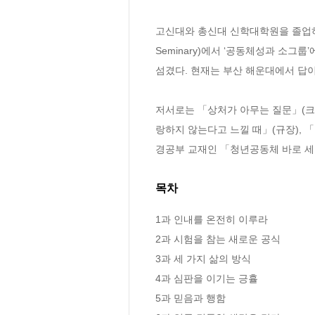
고신대와 총신대 신학대학원을 졸업하고, 계명
Seminary)에서 ‘공동체성과 소그
섬겼다. 현재는 부산 해운대에서 답이 
저서로는 「상처가 아무는 질문」(크
랑하지 않는다고 느낄 때」(규장),
경공부 교재인 「청년공동체 바로 세
목차
1과 인내를 온전히 이루라

2과 시험을 참는 새로운 공식

3과 세 가지 삶의 방식

4과 심판을 이기는 긍휼

5과 믿음과 행함
