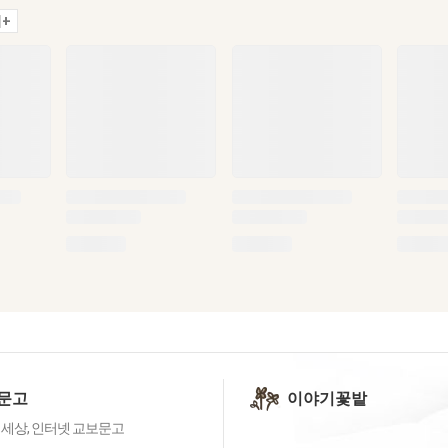
+
문고
이야기꽃밭
 세상, 인터넷 교보문고