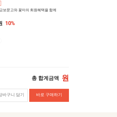
교보문고와 꽃마의 회원혜택을 함께
0원
10%
원
총 합계금액
장바구니 담기
바로 구매하기