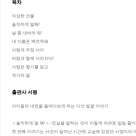
목차
이상한 선물

솔직하게 말해!

날 좀 내버려 둬!

내 이름은 백전무패

사랑과 우정 사이

바람과 함께 사라지다!

사랑은 향기를 담고

작가의 말
출판사 서평
아이들의 내면을 들여다보게 하는 다섯 빛깔 이야기

＜솔직하게 말 해!＞-‘진실을 말하는 것이 이렇게 어려운 일일 줄이야!
첫 번째 이야기는 사건이 일어난 시간에 교실에 있었던 서영이의 이