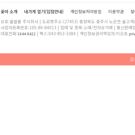
꽃마 소개
내가게 열기(입점안내)
개인정보처리방침
이용약관
찾
상호:올블룸 주식회사 | 도로명주소:(27453) 충청북도 충주시 노은면 솔고개로 
사업자등록번호:105-86-84013 | 업태 및 종목:소매/전자상거래 | 통신판매
대표전화:
| 팩스:043-853-3384 | 개인정보관리책임자:이승호
1644-8422
pr
모