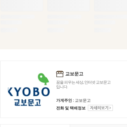
교보문고
꿈을 피우는 세상, 인터넷 교보문고
입니다.
가게주인 :
교보문고
전화 및 택배정보