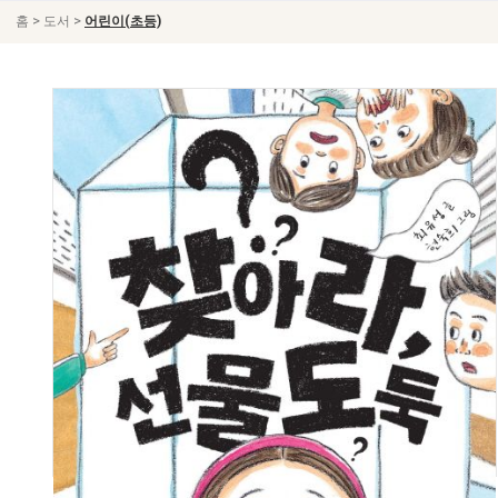
>
>
홈
도서
어린이(초등)