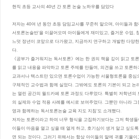
현직 초등 교사의 40년 간 토론 논술 노하우를 담았다

저자는 40여 년 동안 초등 담임교사를 꾸준히 맡으며, 아이들과 함
서토론논술반’을 이끌어오며 아이들에게 재미있고, 즐거운 수업, 
느덧 정년이 코앞으로 다가왔고, 지금까지 연구하고 개발한 다양한
다. 

《공부가 즐거워지는 독서토론》에는 한 권의 책을 깊이 읽고 토론
를 읽고 내용을 파악하고 토론 주제를 만들며, 의견을 쓰고 토론하
교과서나 텍스트만 있으면 토론수업이 가능한 서울형토론을 중심으로
구체적인 교수법과 함께 실었다. 그밖에도 토론의 기본이 되고 논
는 열린 공간의 월드카페 토론 과정도 다루었다. 특별히 저학년의
의 실제와 수업 적용 사례를 예시로 보여주었다. 그뿐만 아니라 그
영과 함께하는 독서토론논술 교육 지도 지침’도 소개했다.

저자는 토론이라고 하여 너무 형식을 고집하기보다는 그저 학생들이
이들이 마음을 열고 싶을 때 열게 하고, 호기심이 생겨 알고 싶도
면 되는 것이다. 그러기 위해서는 항상 아이들의 말에 귀를 기울이