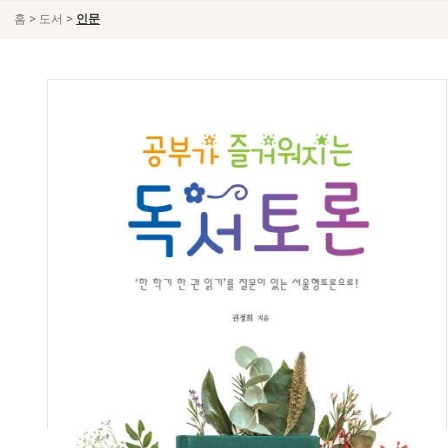
>
>
홈
도서
인문