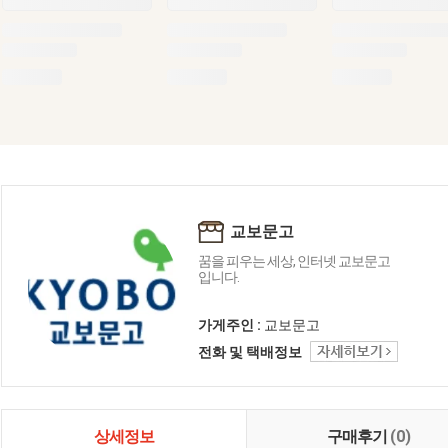
교보문고
꿈을 피우는 세상, 인터넷 교보문고
입니다.
가게주인 :
교보문고
전화 및 택배정보
상세정보
구매후기
(0)