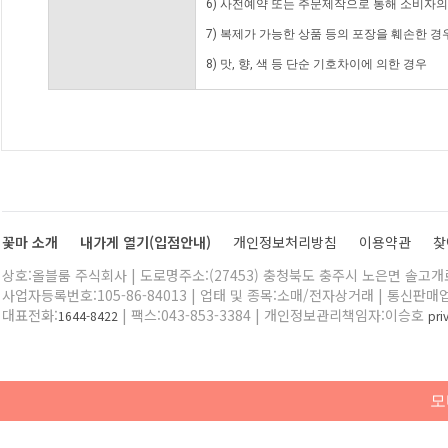
6) 사전예약 또는 주문제작으로 통해 소비자
7) 복제가 가능한 상품 등의 포장을 훼손한 경
8) 맛, 향, 색 등 단순 기호차이에 의한 경우
꽃마 소개
내가게 열기(입점안내)
개인정보처리방침
이용약관
찾
상호:올블룸 주식회사 | 도로명주소:(27453) 충청북도 충주시 노은면 솔고개로 
사업자등록번호:105-86-84013 | 업태 및 종목:소매/전자상거래 | 통신판매
대표전화:
| 팩스:043-853-3384 | 개인정보관리책임자:이승호
1644-8422
pr
모