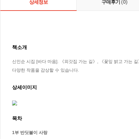
상세정보
구매후기
(0)
책소개
신인순 시집 [바다 마음]. 《외갓집 가는 길》, 《꽃잎 밝고 가는 
다양한 작품을 감상할 수 있습니다.
상세이미지
목차
1부 반딧불이 사랑