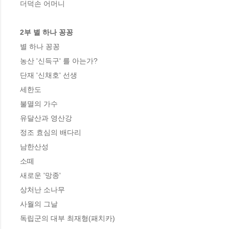
더덕손 어머니

2부 별 하나 꽁꽁
별 하나 꽁꽁

농산 '신득구' 를 아는가?

단재 '신채호' 선생

세한도

불멸의 가수

유달산과 영산강

정조 효심의 배다리

남한산성

소떼

새로운 '망종'

상처난 소나무

사월의 그날

독립군의 대부 최재형(패치카)
