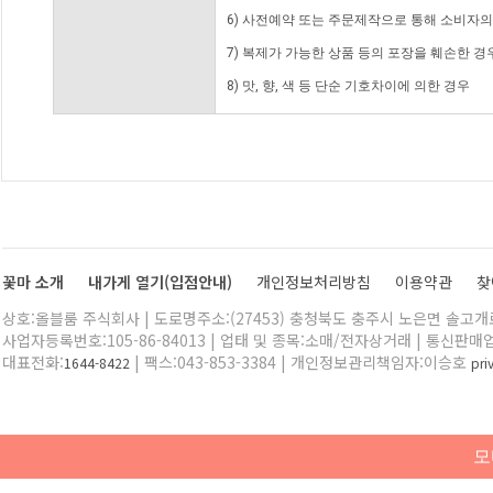
6) 사전예약 또는 주문제작으로 통해 소비자
7) 복제가 가능한 상품 등의 포장을 훼손한 경
8) 맛, 향, 색 등 단순 기호차이에 의한 경우
꽃마 소개
내가게 열기(입점안내)
개인정보처리방침
이용약관
찾
상호:올블룸 주식회사 | 도로명주소:(27453) 충청북도 충주시 노은면 솔고개로 
사업자등록번호:105-86-84013 | 업태 및 종목:소매/전자상거래 | 통신판매
대표전화:
| 팩스:043-853-3384 | 개인정보관리책임자:이승호
1644-8422
pr
모