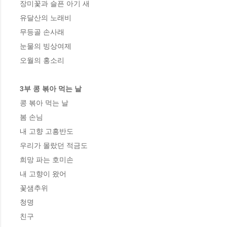
장미꽃과 슬픈 아기 새

유달산의 노래비

무등골 손사래

눈물의 빙상여제

오월의 홍소리

3부 콩 볶아 먹는 날
콩 볶아 먹는 날

봄 손님

내 고향 고흥반도

우리가 몰랐던 적금도

희망 파는 호미손

내 고향이 왔어

꽃샘추위

청명

친구
