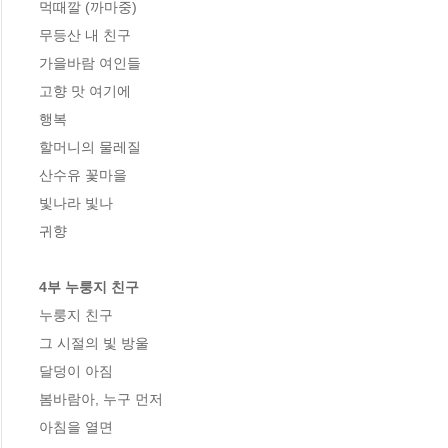
먹때깔 (까마중)

무등산 내 친구

가을바람 여인들

고향 맛 여기에

행복

할머니의 물레질

산수유 꽃마을

빛나라 빛나

귀향

4부 누룽지 친구
누룽지 친구

그 시절의 빛 방울

달덩이 아짐

봄바람아, 누구 먼저

아침을 열면
