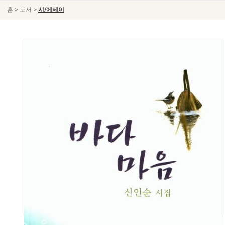
>
>
홈
도서
시/에세이