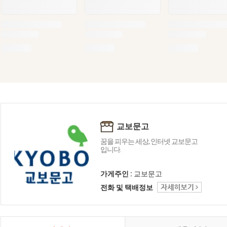
교보문고
꿈을 피우는 세상, 인터넷 교보문고
입니다.
가게주인 :
교보문고
전화 및 택배정보