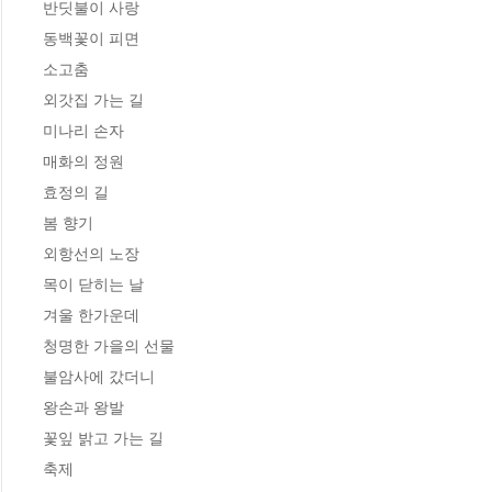
반딧불이 사랑

동백꽃이 피면

소고춤

외갓집 가는 길

미나리 손자

매화의 정원

효정의 길

봄 향기

외항선의 노장

목이 닫히는 날

겨울 한가운데

청명한 가을의 선물

불암사에 갔더니

왕손과 왕발

꽃잎 밝고 가는 길

축제
