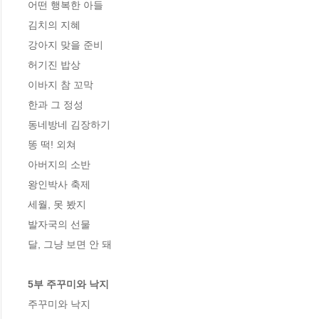
어떤 행복한 아들

김치의 지혜

강아지 맞을 준비

허기진 밥상

이바지 참 꼬막

한과 그 정성

동네방네 김장하기

똥 떡! 외쳐

아버지의 소반

왕인박사 축제

세월, 못 봤지

발자국의 선물

달, 그냥 보면 안 돼

5부 주꾸미와 낙지
주꾸미와 낙지
