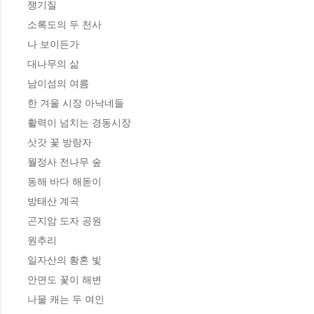
쟁기질

소록도의 두 천사

나 보이든가

대나무의 삶

남이섬의 여름

한 겨울 시장 아낙네들

활력이 넘치는 경동시장

삿갓 꽃 방랑자

월정사 전나무 숲

동해 바다 해돋이

방태산 계곡

곤지암 도자 공원

원추리

일자산의 황혼 빛

안면도 꽃이 해변

나물 캐는 두 여인
