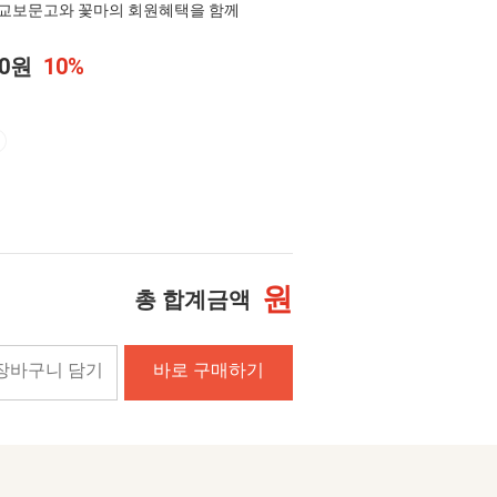
교보문고와 꽃마의 회원혜택을 함께
50원
10%
원
총 합계금액
장바구니 담기
바로 구매하기