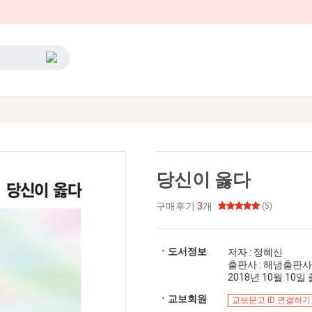
당신이 옳다
구매후기
3
개
(5)
ㆍ도서정보
저자 : 정혜신
출판사 : 해냄출판사
2018년 10월 10일 출
ㆍ교보회원
교보문고 ID 연결하기