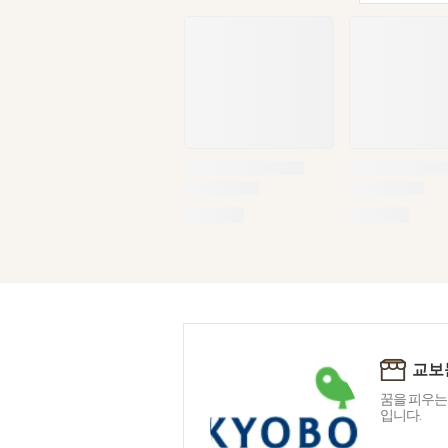
교보
꿈을 피우는
입니다.