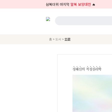
삼복더위 마지막
말복 보양대전
🔥
>
>
홈
도서
인문