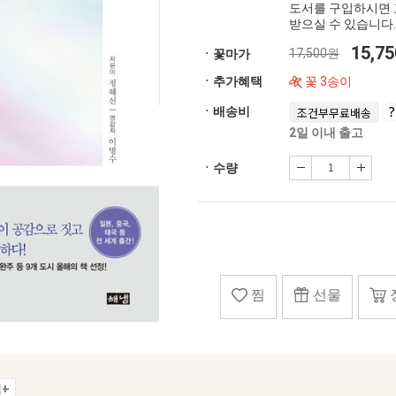
도서를 구입하시면 
받으실 수 있습니다.
15,7
17,500원
ㆍ꽃마가
ㆍ추가혜택
꽃 3송이
ㆍ배송비
조건부무료배송
2일 이내 출고
ㆍ수량
찜
선물
+