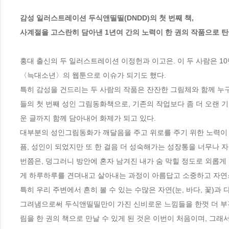
감성 일러스트레이션 두식앤띨띨(DNDD)의 첫 번째 책,

사계절을 고스란히 담아낸 1년여 간의 노력이 한 권의 작품으로 탄
홍대 출신의 두 일러스트레이션 이정헌과 이고은. 이 두 사람은 1
〈늑대소년〉의 웹툰으로 이슈가 되기도 했다. 

특히 감성을 건드리는 두 사람의 작품은 잔잔한 그림체와 함께 누구
들의 첫 번째 성인 그림동화책으로, 기존의 작업보다 좀 더 오랜 
운 글까지 함께 담아내어 화제가 되고 있다. 

대부분의 성인그림동화가 깨달음을 주고 위로를 주기 위한 노력이 
픔, 성인이 되었지만 또 한 걸음 더 성숙해가는 성장통을 너무나 
번쯤은, 덩그러니 방안에 혼자 남겨진 내가 숨 막힐 정도로 외롭게
게 하루하루를 견뎌내고 살아내는 과정이 아름답고 소중하고 자연스
특히 우리 주변에서 흔히 볼 수 있는 수많은 자연(눈, 바다, 꽃)과
그려냄으로써 두식앤띨띨만이 가진 신비로운 느낌들을 한껏 더 부각
림을 한 권의 책으로 만날 수 있게 된 것은 이번이 처음이며, 그래서 