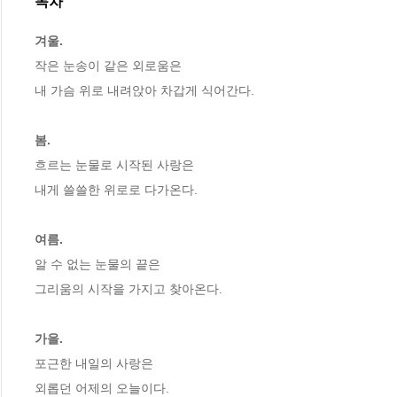
목차
겨울. 
작은 눈송이 같은 외로움은 

내 가슴 위로 내려앉아 차갑게 식어간다.

봄.
흐르는 눈물로 시작된 사랑은 

내게 쓸쓸한 위로로 다가온다.

여름. 
알 수 없는 눈물의 끝은 

그리움의 시작을 가지고 찾아온다.

가을.
포근한 내일의 사랑은 

외롭던 어제의 오늘이다.
