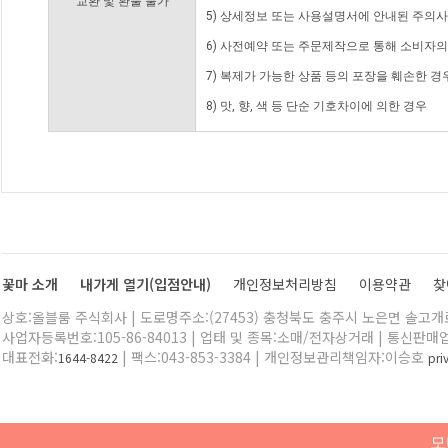
교환 및 환불 불가
5) 상세정보 또는 사용설명서에 안내된 주의사
6) 사전예약 또는 주문제작으로 통해 소비자
7) 복제가 가능한 상품 등의 포장을 훼손한 경
8) 맛, 향, 색 등 단순 기호차이에 의한 경우
꽃마 소개
내가게 열기(입점안내)
개인정보처리방침
이용약관
찾
상호:올블룸 주식회사 | 도로명주소:(27453) 충청북도 충주시 노은면 솔고개로 
사업자등록번호:105-86-84013 | 업태 및 종목:소매/전자상거래 | 통신판매
대표전화:
| 팩스:043-853-3384 | 개인정보관리책임자:이승호
1644-8422
pr
모