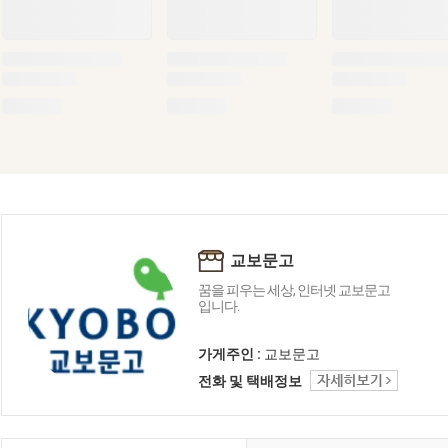
교보문고
꿈을 피우는 세상, 인터넷 교보문고
입니다.
가게주인 :
교보문고
전화 및 택배정보