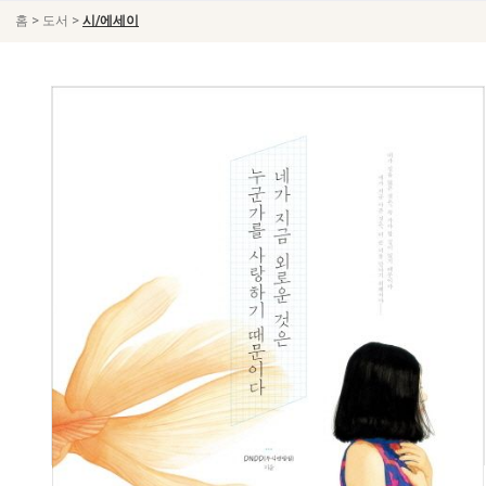
>
>
홈
도서
시/에세이