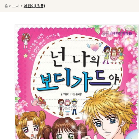
>
>
홈
도서
어린이(초등)