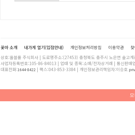
꽃마 소개
내가게 열기(입점안내)
개인정보처리방침
이용약관
찾
상호:올블룸 주식회사 | 도로명주소:(27453) 충청북도 충주시 노은면 솔고개로 
사업자등록번호:105-86-84013 | 업태 및 종목:소매/전자상거래 | 통신판매
대표전화:
| 팩스:043-853-3384 | 개인정보관리책임자:이승호
1644-8422
pr
모