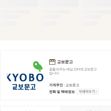
교보문고
꿈을 피우는 세상, 인터넷 교보문고
입니다.
가게주인 :
교보문고
전화 및 택배정보