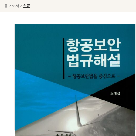
>
>
홈
도서
인문