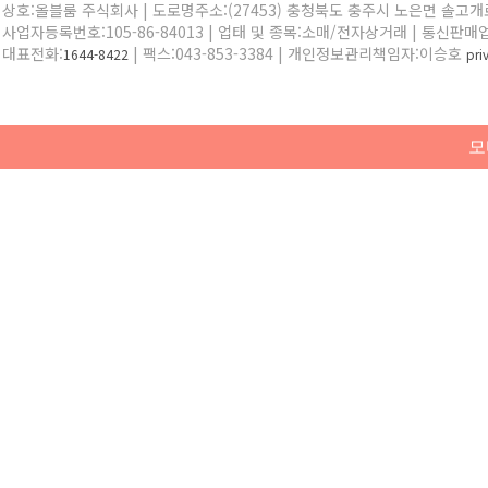
상호:올블룸 주식회사 | 도로명주소:(27453) 충청북도 충주시 노은면 솔고개로 
사업자등록번호:105-86-84013 | 업태 및 종목:소매/전자상거래 | 통신판매
대표전화:
| 팩스:043-853-3384 | 개인정보관리책임자:이승호
1644-8422
pr
모