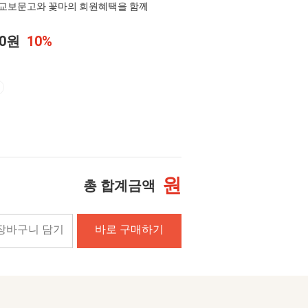
교보문고와 꽃마의 회원혜택을 함께
00원
10%
원
총 합계금액
장바구니 담기
바로 구매하기