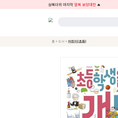
삼복더위 마지막
말복 보양대전
🔥
>
>
홈
도서
어린이(초등)