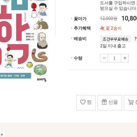
도서를 구입하시면 
받으실 수 있습니다.
10,8
12,000원
ㆍ꽃마가
ㆍ추가혜택
꽃 2송이
ㆍ배송비
조건부무료배송
2일 이내 출고
ㆍ수량
찜
선물
+