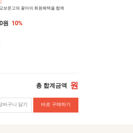
교보문고와 꽃마의 회원혜택을 함께
00원
10%
원
총 합계금액
장바구니 담기
바로 구매하기