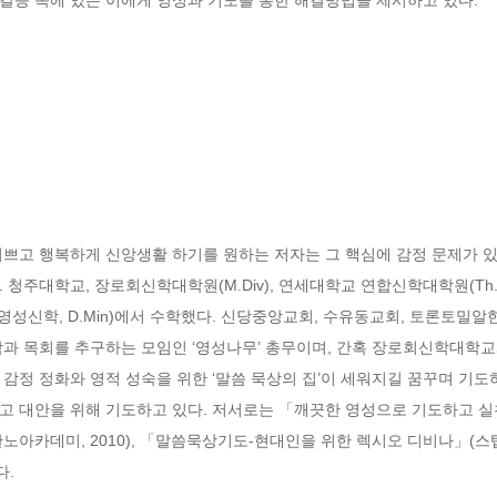
쁘고 행복하게 신앙생활 하기를 원하는 저자는 그 핵심에 감정 문제가 있
주대학교, 장로회신학대학원(M.Div), 연세대학교 연합신학대학원(Th.M), 
학, 영성신학, D.Min)에서 수학했다. 신당중앙교회, 수유동교회, 토론토밀
학과 목회를 추구하는 모임인 ‘영성나무’ 총무이며, 간혹 장로회신학대학
감정 정화와 영적 성숙을 위한 ‘말씀 묵상의 집’이 세워지길 꿈꾸며 기도하
고 대안을 위해 기도하고 있다. 저서로는 「깨끗한 영성으로 기도하고 실
두란노아카데미, 2010), 「말씀묵상기도-현대인을 위한 렉시오 디비나」(스텝
다.