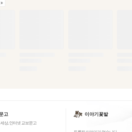
+
문고
이야기꽃밭
 세상, 인터넷 교보문고