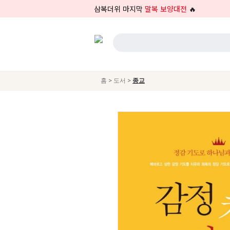
삼복더위 마지막
말복 보양대전
🔥
>
>
홈
도서
종교