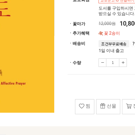
교보문고 ID 연결하기
도서를 구입하시면 
받으실 수 있습니다.
10,8
12,000원
ㆍ꽃마가
ㆍ추가혜택
꽃 2송이
ㆍ배송비
조건부무료배송
1일 이내 출고
ㆍ수량
찜
선물