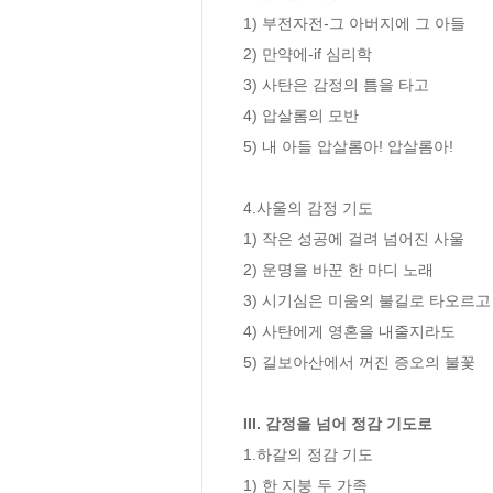
1) 부전자전-그 아버지에 그 아들

2) 만약에-if 심리학

3) 사탄은 감정의 틈을 타고

4) 압살롬의 모반

5) 내 아들 압살롬아! 압살롬아!

4.사울의 감정 기도

1) 작은 성공에 걸려 넘어진 사울

2) 운명을 바꾼 한 마디 노래

3) 시기심은 미움의 불길로 타오르고

4) 사탄에게 영혼을 내줄지라도

5) 길보아산에서 꺼진 증오의 불꽃

III. 감정을 넘어 정감 기도로
1.하갈의 정감 기도

1) 한 지붕 두 가족
