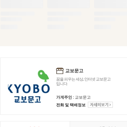
교보문고
꿈을 피우는 세상, 인터넷 교보문고
입니다.
가게주인 :
교보문고
전화 및 택배정보