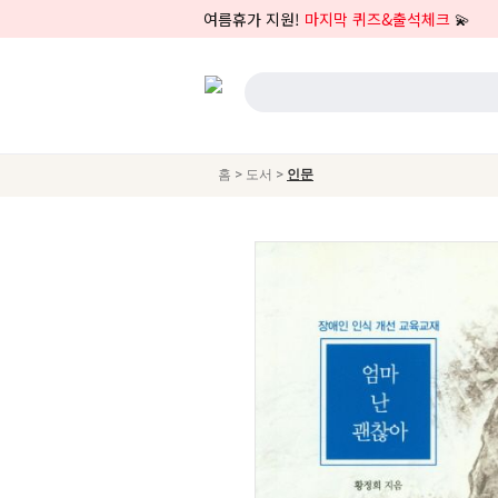
여름휴가 지원!
마지막 퀴즈&출석체크
💫
>
>
홈
도서
인문