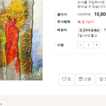
도서를 구입하시면 
받으실 수 있습니다.
10,8
12,000원
ㆍ꽃마가
ㆍ추가혜택
꽃 2송이
ㆍ배송비
조건부무료배송
1일 이내 출고
ㆍ수량
찜
선물
+