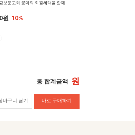
교보문고와 꽃마의 회원혜택을 함께
00원
10%
원
총 합계금액
장바구니 담기
바로 구매하기