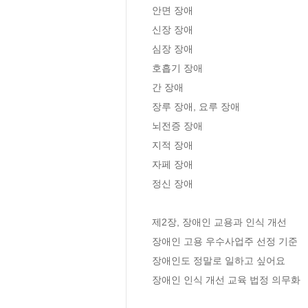
안면 장애

신장 장애

심장 장애

호흡기 장애

간 장애

장루 장애, 요루 장애

뇌전증 장애

지적 장애

자페 장애

정신 장애

제2장, 장애인 교용과 인식 개선

장애인 고용 우수사업주 선정 기준

장애인도 정말로 일하고 싶어요

장애인 인식 개선 교육 법정 의무화
