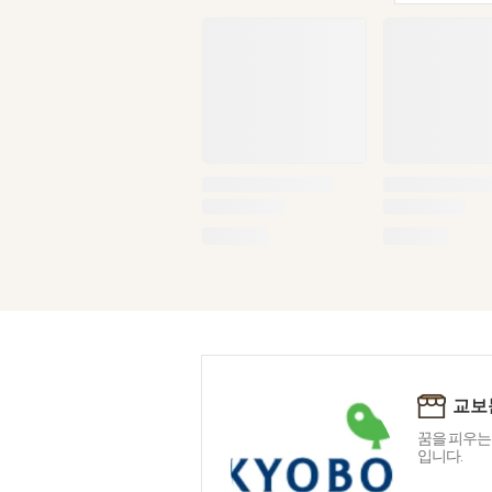
교보
꿈을 피우는
입니다.