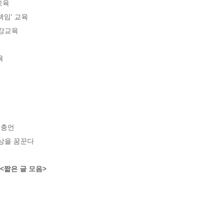
육

임' 교육

강교육



충언

상을 꿈꾼다

 <짧은 글 모음>