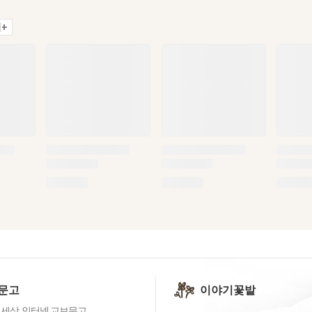
+
문고
이야기꽃밭
 세상, 인터넷 교보문고