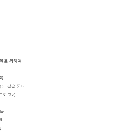
교육을 위하여
육
의 길을 묻다

교회교육

육




