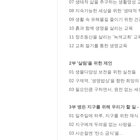
07 생태적 삶을 추구하는 생활영성 교
08 지속가능한 세상을 위한 '생태적 책
09 생활 속 유해물질 줄이기 위한 건
10 흙과 함께 생명을 살리는 교육

11 창조동산을 살리는 '녹색교회' 교육
12 교회 절기를 통한 생명교육

2부 '살림'을 위한 제언
01 생물다양성 보전을 위한 실천들

02 구제역, '생명밥상'을 향한 희망의 
03 필요만큼 구하면서, 원전 없는 세
3부 병든 지구를 위해 우리가 할 일 -
01 일주일에 하루, 지구를 위한 채식

02 지구에게 두려움 없는 사랑을…

03 사순절엔 '탄소 금식'을…
