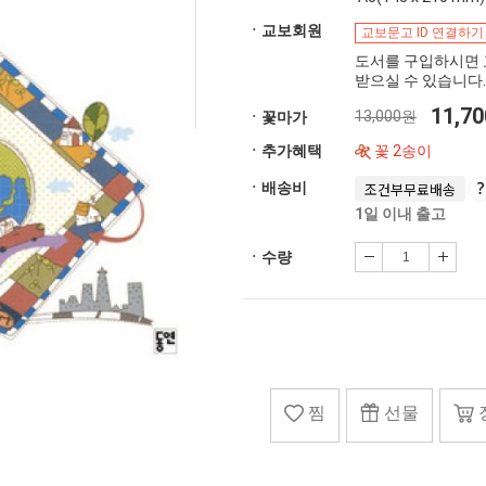
ㆍ교보회원
교보문고 ID 연결하기
도서를 구입하시면 
받으실 수 있습니다.
11,7
13,000원
ㆍ꽃마가
ㆍ추가혜택
꽃 2송이
ㆍ배송비
조건부무료배송
1일 이내 출고
ㆍ수량
찜
선물