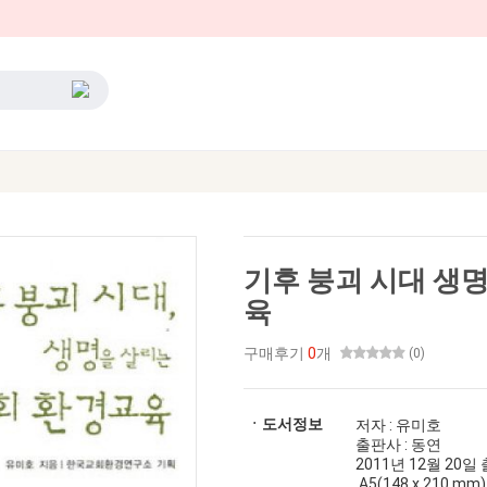
기후 붕괴 시대 생
육
구매후기
0
개
(0)
ㆍ도서정보
저자 : 유미호
출판사 : 동연
2011년 12월 20일 출간
A5(148 x 210 mm)