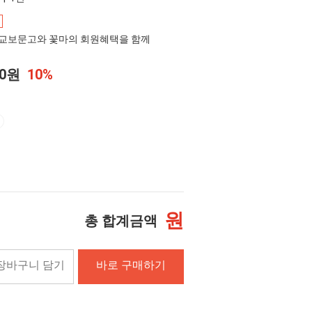
교보문고와 꽃마의 회원혜택을 함께
00원
10%
원
총 합계금액
장바구니 담기
바로 구매하기