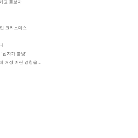
키고 돌보자

그린 크리스마스

'

'십자가 불빛'

에 애정 어린 경청을…