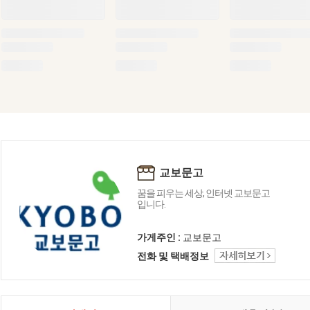
교보문고
꿈을 피우는 세상, 인터넷 교보문고
입니다.
가게주인 :
교보문고
전화 및 택배정보