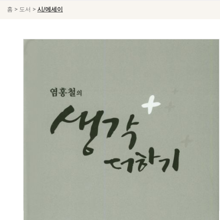
>
>
홈
도서
시/에세이