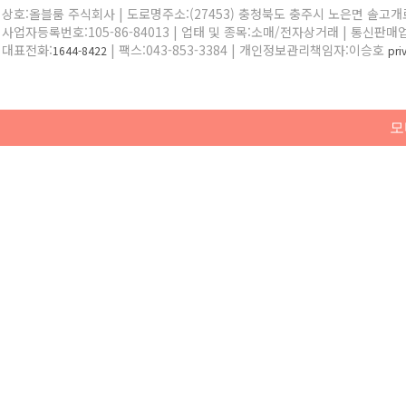
상호:올블룸 주식회사 | 도로명주소:(27453) 충청북도 충주시 노은면 솔고개로 
사업자등록번호:105-86-84013 | 업태 및 종목:소매/전자상거래 | 통신판매
대표전화:
| 팩스:043-853-3384 | 개인정보관리책임자:이승호
1644-8422
pr
모