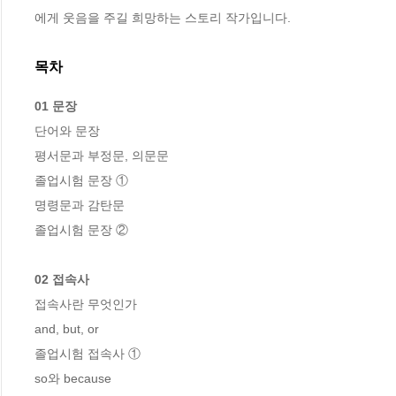
에게 웃음을 주길 희망하는 스토리 작가입니다.
목차
01 문장 
단어와 문장   

평서문과 부정문, 의문문  

졸업시험 문장 ①   

명령문과 감탄문

졸업시험 문장 ② 

02 접속사
접속사란 무엇인가  

and, but, or   

졸업시험 접속사 ①   

so와 because   
