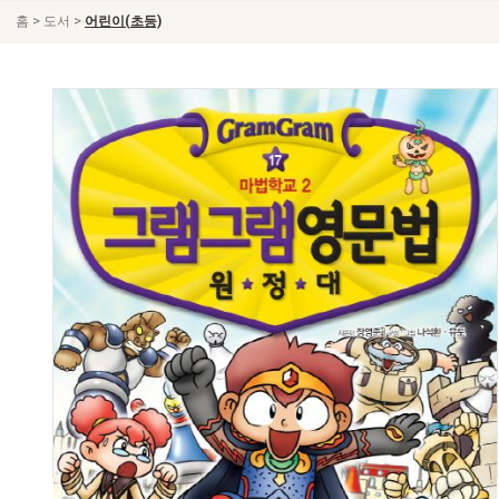
>
>
홈
도서
어린이(초등)