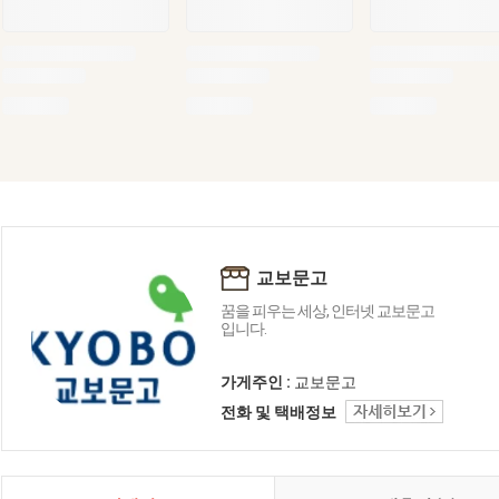
교보문고
꿈을 피우는 세상, 인터넷 교보문고
입니다.
가게주인 :
교보문고
전화 및 택배정보