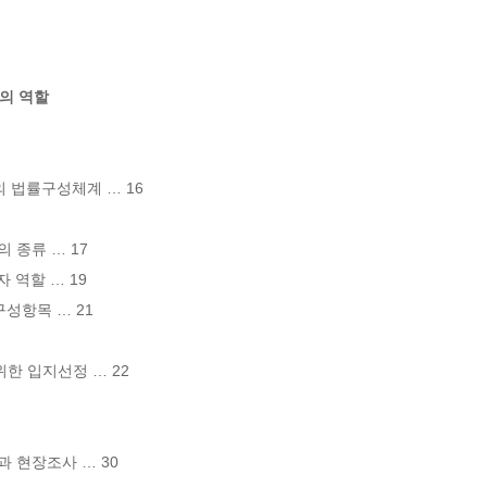
공의 역할
 법률구성체계 … 16

종류 … 17

 역할 … 19

성항목 … 21

한 입지선정 … 22

 현장조사 … 30
