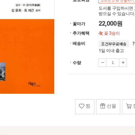
교보문고 ID 연결하기
도서를 구입하시면 
받으실 수 있습니다.
22,000원
ㆍ꽃마가
ㆍ추가혜택
꽃 3송이
ㆍ배송비
조건부무료배송
1일 이내 출고
ㆍ수량
찜
선물