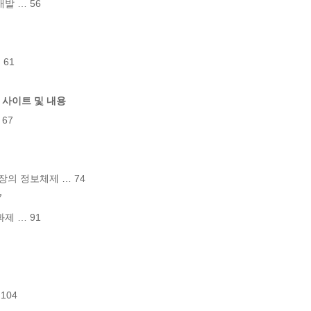
 … 56

61

보 사이트 및 내용
7

의 정보체제 … 74



 … 91

04
