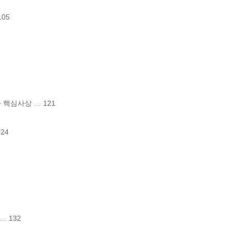
05

 핵심사상 … 121

4



132
