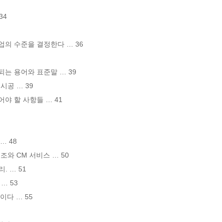
4

업의 수준을 결정한다 … 36

되는 용어와 표준말 … 39

공 … 39

야 할 사항들 … 41

 48

조와 CM 서비스 … 50

 … 51

… 53

다 … 55
