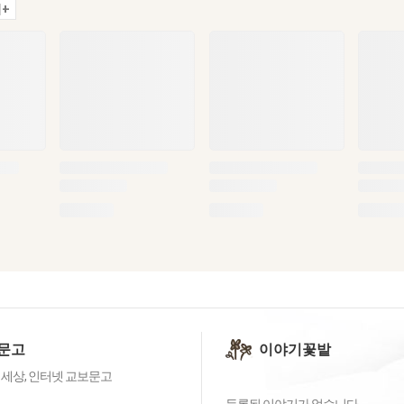
+
문고
이야기꽃밭
 세상, 인터넷 교보문고