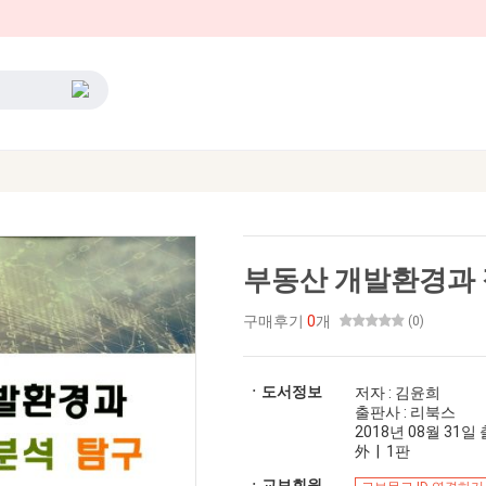
부동산 개발환경과 
구매후기
0
개
(0)
ㆍ도서정보
저자 : 김윤희
출판사 : 리북스
2018년 08월 31일 출
外 | 1판
ㆍ교보회원