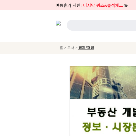
여름휴가 지원!
마지막 퀴즈&출석체크
💫
>
>
홈
도서
경제/경영