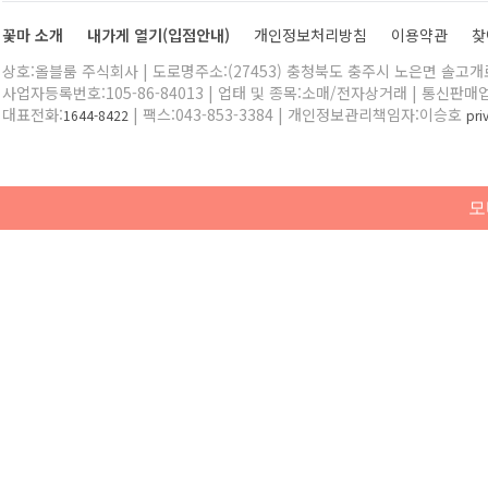
꽃마 소개
내가게 열기(입점안내)
개인정보처리방침
이용약관
찾
상호:올블룸 주식회사 | 도로명주소:(27453) 충청북도 충주시 노은면 솔고개로 
사업자등록번호:105-86-84013 | 업태 및 종목:소매/전자상거래 | 통신판매
대표전화:
| 팩스:043-853-3384 | 개인정보관리책임자:이승호
1644-8422
pr
모