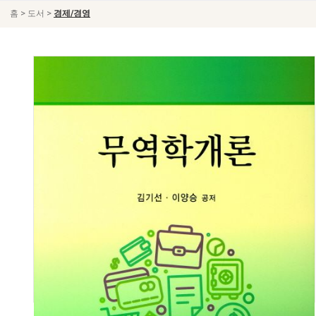
>
>
홈
도서
경제/경영