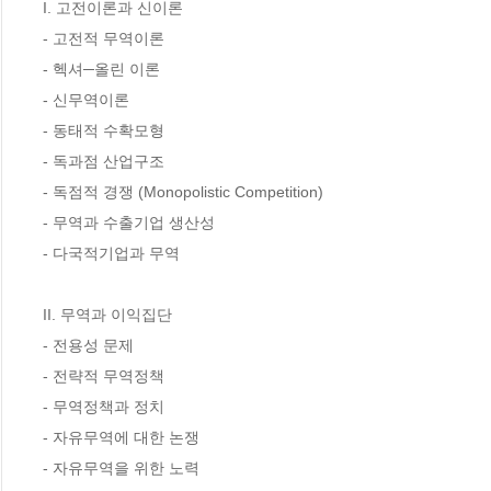
I. 고전이론과 신이론

- 고전적 무역이론

- 헥셔─올린 이론

- 신무역이론

- 동태적 수확모형

- 독과점 산업구조

- 독점적 경쟁 (Monopolistic Competition)

- 무역과 수출기업 생산성

- 다국적기업과 무역

II. 무역과 이익집단

- 전용성 문제

- 전략적 무역정책

- 무역정책과 정치

- 자유무역에 대한 논쟁

- 자유무역을 위한 노력
