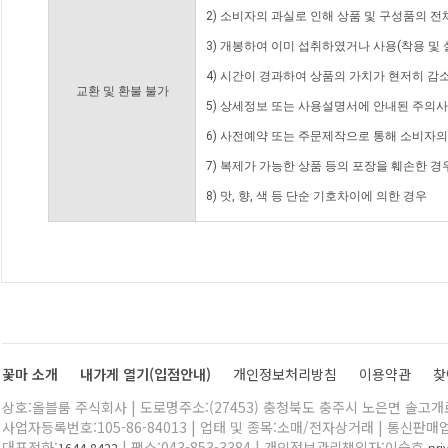
2) 소비자의 과실로 인해 상품 및 구성품의 
3) 개봉하여 이미 섭취하였거나 사용(착용 및 
4) 시간이 경과하여 상품의 가치가 현저히 감
교환 및 환불 불가
5) 상세정보 또는 사용설명서에 안내된 주의사
6) 사전예약 또는 주문제작으로 통해 소비자
7) 복제가 가능한 상품 등의 포장을 훼손한 경
8) 맛, 향, 색 등 단순 기호차이에 의한 경우
꽃마 소개
내가게 열기(입점안내)
개인정보처리방침
이용약관
찾
상호:올블룸 주식회사 | 도로명주소:(27453) 충청북도 충주시 노은면 솔고개로 
사업자등록번호:105-86-84013 | 업태 및 종목:소매/전자상거래 | 통신판매
대표전화:
| 팩스:043-853-3384 | 개인정보관리책임자:이승호
1644-8422
pr