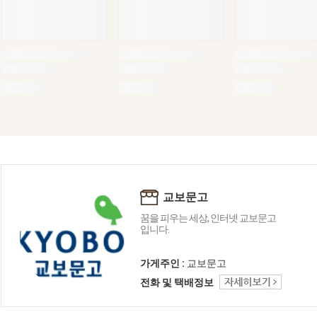
교보문고
꿈을 피우는 세상, 인터넷 교보문고
입니다.
가게주인 :
교보문고
전화 및 택배정보