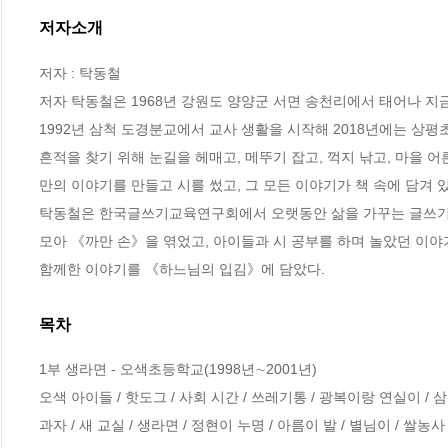
저자소개
저자 : 탁동철

저자 탁동철은 1968년 강원도 양양군 서면 송천리에서 태어나 지금
1992년 삼척 도경분교에서 교사 생활을 시작해 2018년에는 상평
흔적을 찾기 위해 눈길을 헤매고, 메뚜기 잡고, 꺽지 낚고, 마을
만의 이야기를 만들고 시를 썼고, 그 모든 이야기가 책 속에 담겨 있
탁동철은 한국글쓰기교육연구회에서 오랫동안 삶을 가꾸는 글쓰기 공
모아 《까만 손》을 엮었고, 아이들과 시 공부를 하며 놀았던 이야기
함께한 이야기를 《하느님의 입김》에 담았다.
목차
1부 생라면 - 오색초등학교(1998년∼2001년)

오색 아이들 / 핫도그 / 사회 시간 / 쓰레기통 / 광복이랑 연실이 / 삼
과자 / 새 교실 / 생라면 / 정현이 누명 / 아름이 발 / 별님이 / 쌀농사 