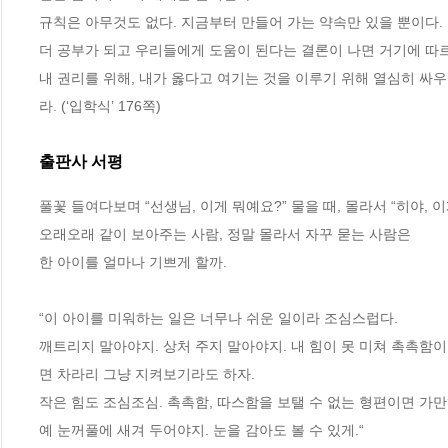
규칙은 아무것도 없다. 지금부터 만들어 가는 약속만 있을 뿐이다. 
더 공부가 되고 우리들에게 도움이 된다는 결론이 나면 거기에 따르
내 권리를 위해, 내가 옳다고 여기는 것을 이루기 위해 열심히 싸우
라. (‘입학식’ 176쪽)
출판사 서평
풀꽃 들여다보며 “선생님, 이게 뭐예요?” 물을 때, 몰라서 “히야, 이게
오래오래 같이 보아주는 사람, 정말 몰라서 자꾸 묻는 사람은 

한 아이를 얼마나 기쁘게 할까.

“이 아이를 미워하는 일은 너무나 쉬운 일이라 조심스럽다.

깨트리지 말아야지. 상처 주지 말아야지. 내 힘이 못 미쳐 촉촉함이
면 차라리 그냥 지켜보기라도 하자. 

작은 힘도 조심조심. 촉촉함, 따스함을 보탤 수 없는 형편이면 가만
예 눈꺼풀에 새겨 두어야지. 눈을 감아도 볼 수 있게.“
