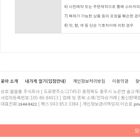
6) 사전예약 또는 주문제작으로 통해 소비자
7) 복제가 가능한 상품 등의 포장을 훼손한 경
8) 맛, 향, 색 등 단순 기호차이에 의한 경우
꽃마 소개
내가게 열기(입점안내)
개인정보처리방침
이용약관
찾
상호:올블룸 주식회사 | 도로명주소:(27453) 충청북도 충주시 노은면 솔고개로 
사업자등록번호:105-86-84013 | 업태 및 종목:소매/전자상거래 | 통신판매
대표전화:
| 팩스:043-853-3384 | 개인정보관리책임자:이승호
1644-8422
pr
모