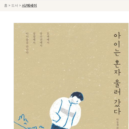
>
>
홈
도서
시/에세이