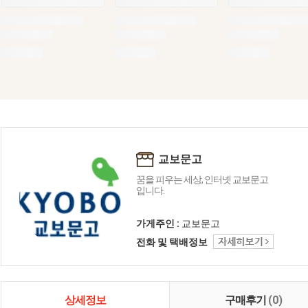
교보문고
꿈을 피우는 세상, 인터넷 교보문고
입니다.
가게주인 :
교보문고
전화 및 택배정보
상세정보
구매후기
(0)