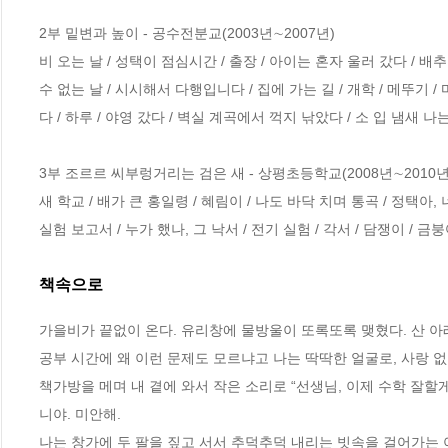
2부 밑변과 높이 - 공수전분교(2003년∼2007년)

비 오는 날 / 성택이 점심시간 / 출장 / 아이는 혼자 울러 갔다 / 배
수 없는 날 / 시시해서 다행입니다 / 집에 가는 길 / 개학 / 메뚜기 /
다 / 하루 / 야영 갔다 / 벽실 계곡에서 꺽지 낚았다 / 소 입 냄새 나는
3부 조르르 씨부렁거리는 검은 새 - 상평초등학교(2008년∼2010년)
새 학교 / 배가 큰 홍일령 / 혜림이 / 나도 바닥 치며 통곡 / 정택아, 
실험 보고서 / 누가 했나, 그 낙서 / 전기 실험 / 각서 / 담쟁이 / 
책속으로
가을비가 끝없이 온다. 유리창에 물방울이 또록또록 맺혔다. 산 아래
공부 시간에 왜 이런 문제도 모르냐고 나는 딱딱한 얼굴로, 사랑 없
책가방을 메며 내 곁에 와서 작은 소리로 “선생님, 이제 수학 잘할게
니야. 미안해. 
나는 창가에 두 팔을 짚고 서서 추덕추덕 내리는 빗속을 걸어가는 아이