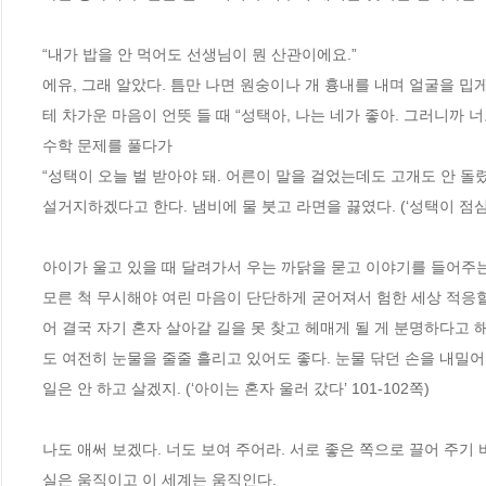
“내가 밥을 안 먹어도 선생님이 뭔 산관이에요.”
에유, 그래 알았다. 틈만 나면 원숭이나 개 흉내를 내며 얼굴을 밉
테 차가운 마음이 언뜻 들 때 “성택아, 나는 네가 좋아. 그러니까 
수학 문제를 풀다가
“성택이 오늘 벌 받아야 돼. 어른이 말을 걸었는데도 고개도 안 돌렸
설거지하겠다고 한다. 냄비에 물 붓고 라면을 끓였다. (‘성택이 점심시
아이가 울고 있을 때 달려가서 우는 까닭을 묻고 이야기를 들어주는 
모른 척 무시해야 여린 마음이 단단하게 굳어져서 험한 세상 적응할
어 결국 자기 혼자 살아갈 길을 못 찾고 헤매게 될 게 분명하다고 해
도 여전히 눈물을 줄줄 흘리고 있어도 좋다. 눈물 닦던 손을 내밀어
일은 안 하고 살겠지. (‘아이는 혼자 울러 갔다’ 101-102쪽)
나도 애써 보겠다. 너도 보여 주어라. 서로 좋은 쪽으로 끌어 주기 
실은 움직이고 이 세계는 움직인다. 