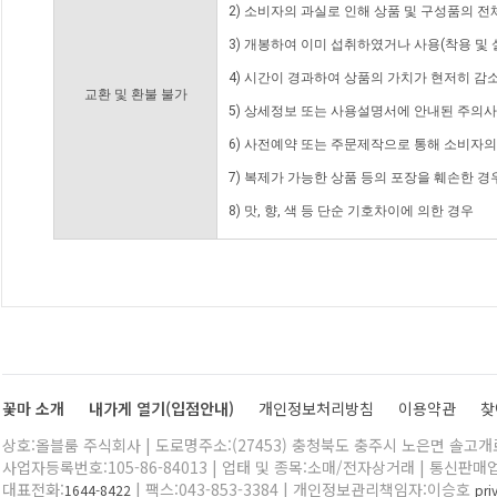
2) 소비자의 과실로 인해 상품 및 구성품의 
3) 개봉하여 이미 섭취하였거나 사용(착용 및 
4) 시간이 경과하여 상품의 가치가 현저히 감
교환 및 환불 불가
5) 상세정보 또는 사용설명서에 안내된 주의사
6) 사전예약 또는 주문제작으로 통해 소비자
7) 복제가 가능한 상품 등의 포장을 훼손한 경
8) 맛, 향, 색 등 단순 기호차이에 의한 경우
꽃마 소개
내가게 열기(입점안내)
개인정보처리방침
이용약관
찾
상호:올블룸 주식회사 | 도로명주소:(27453) 충청북도 충주시 노은면 솔고개로 
사업자등록번호:105-86-84013 | 업태 및 종목:소매/전자상거래 | 통신판매
대표전화:
| 팩스:043-853-3384 | 개인정보관리책임자:이승호
1644-8422
pr