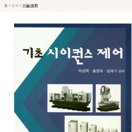
>
>
홈
도서
기술/공학