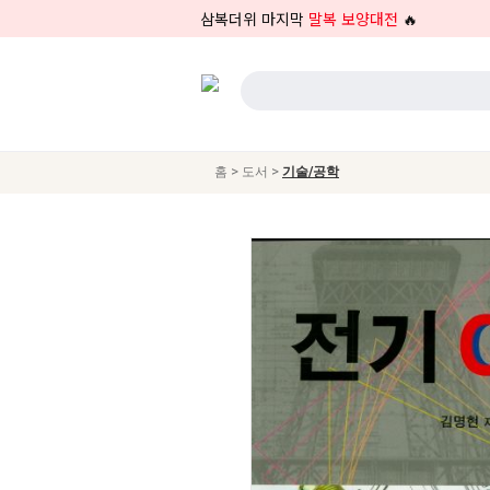
삼복더위 마지막
말복 보양대전
🔥
>
>
홈
도서
기술/공학