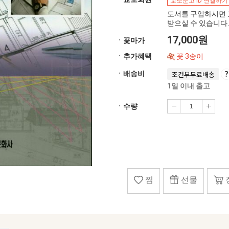
교보문고 ID 연결하기
도서를 구입하시면 
받으실 수 있습니다.
17,000원
ㆍ꽃마가
ㆍ추가혜택
꽃 3송이
ㆍ배송비
조건부무료배송
1일 이내 출고
ㆍ수량
찜
선물