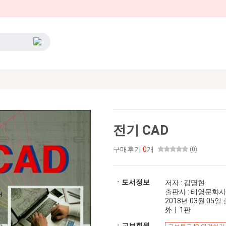
전기 CAD
구매후기
0
개
(0)
ㆍ도서정보
저자 : 김명현
출판사 : 태영문화사
2018년 03월 05일 출
外 | 1판
ㆍ교보회원